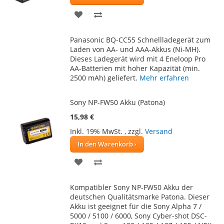
ZUR
ZUR
WUNSCHLISTE
VERGLEICHSLISTE
Panasonic BQ-CC55 Schnellladegerät zum
HINZUFÜGEN
HINZUFÜGEN
Laden von AA- und AAA-Akkus (Ni-MH).
Dieses Ladegerät wird mit 4 Eneloop Pro
AA-Batterien mit hoher Kapazität (min.
2500 mAh) geliefert.
Mehr erfahren
Sony NP-FW50 Akku (Patona)
15,98 €
Inkl. 19% MwSt.
,
zzgl.
Versand
In den Warenkorb
ZUR
ZUR
WUNSCHLISTE
VERGLEICHSLISTE
Kompatibler Sony NP-FW50 Akku der
HINZUFÜGEN
HINZUFÜGEN
deutschen Qualitätsmarke Patona. Dieser
Akku ist geeignet für die Sony Alpha 7 /
5000 / 5100 / 6000, Sony Cyber-shot DSC-