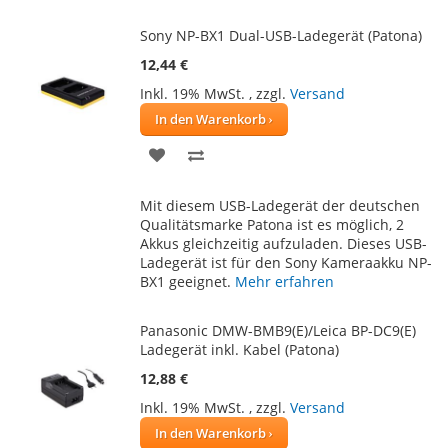
Sony NP-BX1 Dual-USB-Ladegerät (Patona)
12,44 €
Inkl. 19% MwSt.
,
zzgl.
Versand
In den Warenkorb
ZUR
ZUR
WUNSCHLISTE
VERGLEICHSLISTE
Mit diesem USB-Ladegerät der deutschen
HINZUFÜGEN
HINZUFÜGEN
Qualitätsmarke Patona ist es möglich, 2
Akkus gleichzeitig aufzuladen. Dieses USB-
Ladegerät ist für den Sony Kameraakku NP-
BX1 geeignet.
Mehr erfahren
Panasonic DMW-BMB9(E)/Leica BP-DC9(E)
Ladegerät inkl. Kabel (Patona)
12,88 €
Inkl. 19% MwSt.
,
zzgl.
Versand
In den Warenkorb