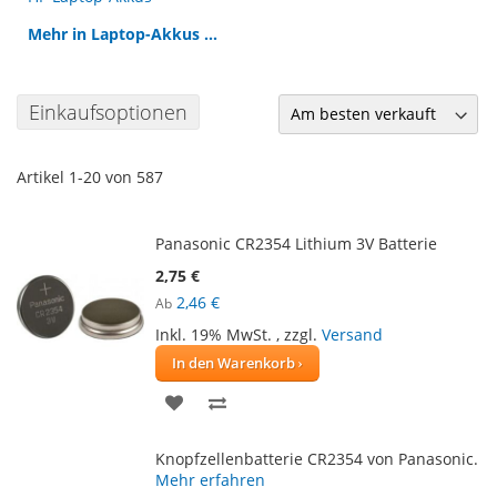
Mehr in Laptop-Akkus ...
Einkaufsoptionen
Artikel
1
-
20
von
587
Panasonic CR2354 Lithium 3V Batterie
2,75 €
2,46 €
Ab
Inkl. 19% MwSt.
,
zzgl.
Versand
In den Warenkorb
ZUR
ZUR
WUNSCHLISTE
VERGLEICHSLISTE
Knopfzellenbatterie CR2354 von Panasonic.
HINZUFÜGEN
HINZUFÜGEN
Mehr erfahren