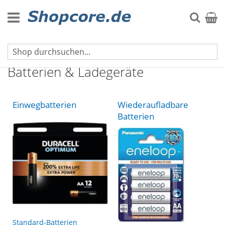
Zum
Inhalt
Suche
Mein 
springen
Startseite
Batterien & Ladegeräte
Einwegbatterien
Wiederaufladbare
Batterien
Standard-Batterien