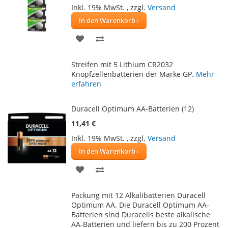
Inkl. 19% MwSt.
,
zzgl.
Versand
In den Warenkorb
ZUR
ZUR
WUNSCHLISTE
VERGLEICHSLISTE
Streifen mit 5 Lithium CR2032
HINZUFÜGEN
HINZUFÜGEN
Knopfzellenbatterien der Marke GP.
Mehr
erfahren
Duracell Optimum AA-Batterien (12)
11,41 €
Inkl. 19% MwSt.
,
zzgl.
Versand
In den Warenkorb
ZUR
ZUR
WUNSCHLISTE
VERGLEICHSLISTE
Packung mit 12 Alkalibatterien Duracell
HINZUFÜGEN
HINZUFÜGEN
Optimum AA. Die Duracell Optimum AA-
Batterien sind Duracells beste alkalische
AA-Batterien und liefern bis zu 200 Prozent