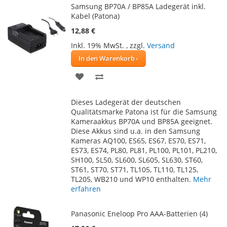
Samsung BP70A / BP85A Ladegerät inkl.
Kabel (Patona)
12,88 €
Inkl. 19% MwSt.
,
zzgl.
Versand
In den Warenkorb
ZUR
ZUR
WUNSCHLISTE
VERGLEICHSLISTE
Dieses Ladegerät der deutschen
HINZUFÜGEN
HINZUFÜGEN
Qualitätsmarke Patona ist für die Samsung
Kameraakkus BP70A und BP85A geeignet.
Diese Akkus sind u.a. in den Samsung
Kameras AQ100, ES65, ES67, ES70, ES71,
ES73, ES74, PL80, PL81, PL100, PL101, PL210,
SH100, SL50, SL600, SL605, SL630, ST60,
ST61, ST70, ST71, TL105, TL110, TL125,
TL205, WB210 und WP10 enthalten.
Mehr
erfahren
Panasonic Eneloop Pro AAA-Batterien (4)