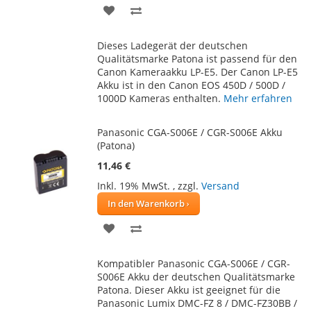
ZUR
ZUR
WUNSCHLISTE
VERGLEICHSLISTE
Dieses Ladegerät der deutschen
HINZUFÜGEN
HINZUFÜGEN
Qualitätsmarke Patona ist passend für den
Canon Kameraakku LP-E5. Der Canon LP-E5
Akku ist in den Canon EOS 450D / 500D /
1000D Kameras enthalten.
Mehr erfahren
Panasonic CGA-S006E / CGR-S006E Akku
(Patona)
11,46 €
Inkl. 19% MwSt.
,
zzgl.
Versand
In den Warenkorb
ZUR
ZUR
WUNSCHLISTE
VERGLEICHSLISTE
Kompatibler Panasonic CGA-S006E / CGR-
HINZUFÜGEN
HINZUFÜGEN
S006E Akku der deutschen Qualitätsmarke
Patona. Dieser Akku ist geeignet für die
Panasonic Lumix DMC-FZ 8 / DMC-FZ30BB /