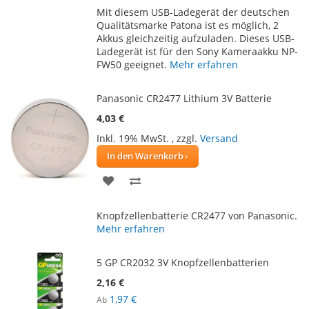
Mit diesem USB-Ladegerät der deutschen
HINZUFÜGEN
HINZUFÜGEN
Qualitätsmarke Patona ist es möglich, 2
Akkus gleichzeitig aufzuladen. Dieses USB-
Ladegerät ist für den Sony Kameraakku NP-
FW50 geeignet.
Mehr erfahren
Panasonic CR2477 Lithium 3V Batterie
4,03 €
Inkl. 19% MwSt.
,
zzgl.
Versand
In den Warenkorb
ZUR
ZUR
WUNSCHLISTE
VERGLEICHSLISTE
Knopfzellenbatterie CR2477 von Panasonic.
HINZUFÜGEN
HINZUFÜGEN
Mehr erfahren
5 GP CR2032 3V Knopfzellenbatterien
2,16 €
1,97 €
Ab