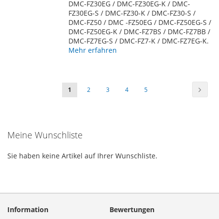
DMC-FZ30EG / DMC-FZ30EG-K / DMC-
FZ30EG-S / DMC-FZ30-K / DMC-FZ30-S /
DMC-FZ50 / DMC -FZ50EG / DMC-FZ50EG-S /
DMC-FZ50EG-K / DMC-FZ7BS / DMC-FZ7BB /
DMC-FZ7EG-S / DMC-FZ7-K / DMC-FZ7EG-K.
Mehr erfahren
Seite
Seite
Weiter
Sie
Seite
Seite
Seite
Seite
1
2
3
4
5
lesen
gerade
Meine Wunschliste
die
Seite
Sie haben keine Artikel auf Ihrer Wunschliste.
Information
Bewertungen