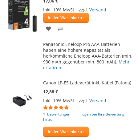
17,06 €
Inkl. 19% MwSt.
,
zzgl.
Versand
In den Warenkorb
ZUR
ZUR
WUNSCHLISTE
VERGLEICHSLISTE
Panasonic Eneloop Pro AAA-Batterien
HINZUFÜGEN
HINZUFÜGEN
haben eine höhere Kapazität als
herkömmliche Eneloop AAA-Batterien (min.
930 mAh gegenüber min. 800 mAh).
Mehr
erfahren
Canon LP-E5 Ladegerät inkl. Kabel (Patona)
12,88 €
Inkl. 19% MwSt.
,
zzgl.
Versand
Bewertung:
100
100
% of
1
Bewertungen
Fügen Sie Ihre Bewertung
hinzu
In den Warenkorb