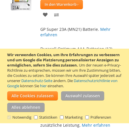
In den Warenkorb
ZUR
ZUR
WUNSCHLISTE
VERGLEICHSLISTE
GP Super 23A (MN21) Batterie.
Mehr
HINZUFÜGEN
HINZUFÜGEN
erfahren
Duracell Optimum AAA-Batterien (12)
Wir verwenden Cookies, um Ihre Erfahrungen zu verbessern
10,57 €
und um Google die Platzierung personalisierter Anzeigen zu
ermöglichen, sofern Sie dies zulassen.
Um der neuen e-Privacy-
Inkl. 19% MwSt.
,
zzgl.
Versand
Richtlinie zu entsprechen, müssen wir um Ihre Zustimmung bitten,
In den Warenkorb
die Cookies zu setzen.
Sie können Ihre Auswahl später jederzeit auf
unserer
Datenschutz-Seite
ändern. Die
Datenschutzrichtlinie von
ZUR
ZUR
Google
können Sie
hier
einsehen.
WUNSCHLISTE
VERGLEICHSLISTE
Alle Cookies zulassen
Auswahl zulassen
Packung mit 12 Alkalibatterien Duracell
HINZUFÜGEN
HINZUFÜGEN
Optimum AAA. Die Duracell Optimum AAA-
Alles ablehnen
Batterien sind Duracells beste alkalische
AAA-Batterien und liefern bis zu 100
Notwendig
Statistiken
Marketing
Präferenzen
Prozent zusätzliche Lebensdauer oder
zusätzliche Leistung.
Mehr erfahren