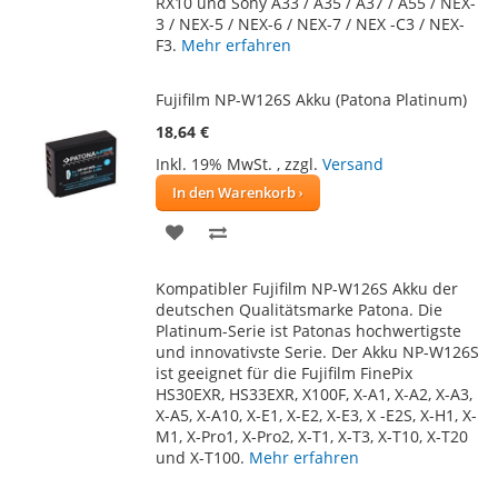
RX10 und Sony A33 / A35 / A37 / A55 / NEX-
3 / NEX-5 / NEX-6 / NEX-7 / NEX -C3 / NEX-
F3.
Mehr erfahren
Fujifilm NP-W126S Akku (Patona Platinum)
18,64 €
Inkl. 19% MwSt.
,
zzgl.
Versand
In den Warenkorb
ZUR
ZUR
WUNSCHLISTE
VERGLEICHSLISTE
Kompatibler Fujifilm NP-W126S Akku der
HINZUFÜGEN
HINZUFÜGEN
deutschen Qualitätsmarke Patona. Die
Platinum-Serie ist Patonas hochwertigste
und innovativste Serie. Der Akku NP-W126S
ist geeignet für die Fujifilm FinePix
HS30EXR, HS33EXR, X100F, X-A1, X-A2, X-A3,
X-A5, X-A10, X-E1, X-E2, X-E3, X -E2S, X-H1, X-
M1, X-Pro1, X-Pro2, X-T1, X-T3, X-T10, X-T20
und X-T100.
Mehr erfahren