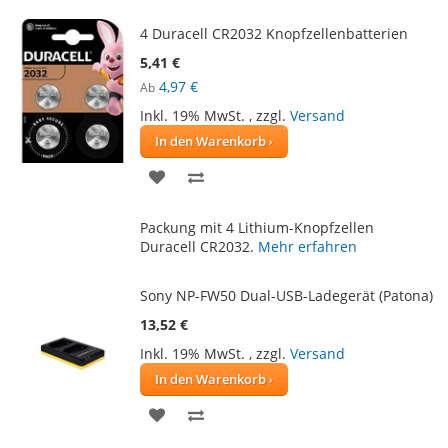
4 Duracell CR2032 Knopfzellenbatterien
5,41 €
4,97 €
Ab
Inkl. 19% MwSt.
,
zzgl.
Versand
In den Warenkorb
ZUR
ZUR
WUNSCHLISTE
VERGLEICHSLISTE
Packung mit 4 Lithium-Knopfzellen
HINZUFÜGEN
HINZUFÜGEN
Duracell CR2032.
Mehr erfahren
Sony NP-FW50 Dual-USB-Ladegerät (Patona)
13,52 €
Inkl. 19% MwSt.
,
zzgl.
Versand
In den Warenkorb
ZUR
ZUR
WUNSCHLISTE
VERGLEICHSLISTE