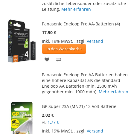
zusätzliche Lebensdauer oder zusätzliche
Leistung.
Mehr erfahren
Panasonic Eneloop Pro AA-Batterien (4)
17,90 €
Inkl. 19% MwSt.
,
zzgl.
Versand
In den Warenkorb
ZUR
ZUR
WUNSCHLISTE
VERGLEICHSLISTE
Panasonic Eneloop Pro AA Batterien haben
HINZUFÜGEN
HINZUFÜGEN
eine höhere Kapazität als die Standard
Eneloop AA Batterien (min. 2500 mAh
gegenüber min. 1900 mAh).
Mehr erfahren
GP Super 23A (MN21) 12 Volt Batterie
2,02 €
1,77 €
Ab
Inkl. 19% MwSt.
,
zzgl.
Versand