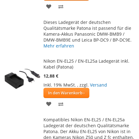
ZUR
ZUR
WUNSCHLISTE
VERGLEICHSLISTE
Dieses Ladegerät der deutschen
HINZUFÜGEN
HINZUFÜGEN
Qualitätsmarke Patona ist passend für die
Kamera-Akkus Panasonic DMW-BMB9 /
DMW-BMB9E und Leica BP-DC9 / BP-DC9E.
Mehr erfahren
Nikon EN-EL25 / EN-EL25a Ladegerät inkl.
Kabel (Patona)
12,88 €
Inkl. 19% MwSt.
,
zzgl.
Versand
In den Warenkorb
ZUR
ZUR
WUNSCHLISTE
VERGLEICHSLISTE
Kompatibles Nikon EN-EL25 / EN-EL25a
HINZUFÜGEN
HINZUFÜGEN
Ladegerät der deutschen Qualitätsmarke
Patona. Der Akku EN-EL25 von Nikon ist in
den Kameras Nikon Z50 und Z fc enthalten.