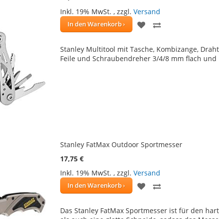
Inkl. 19% MwSt.
,
zzgl.
Versand
ZUR
ZUR
In den Warenkorb
WUNSCHLISTE
VERGLEICHSLIS
Stanley Multitool mit Tasche, Kombizange, Drah
HINZUFÜGEN
HINZUFÜGEN
Feile und Schraubendreher 3/4/8 mm flach und PH
Stanley FatMax Outdoor Sportmesser
17,75 €
Inkl. 19% MwSt.
,
zzgl.
Versand
ZUR
ZUR
In den Warenkorb
WUNSCHLISTE
VERGLEICHSLIS
Das Stanley FatMax Sportmesser ist für den hart
HINZUFÜGEN
HINZUFÜGEN