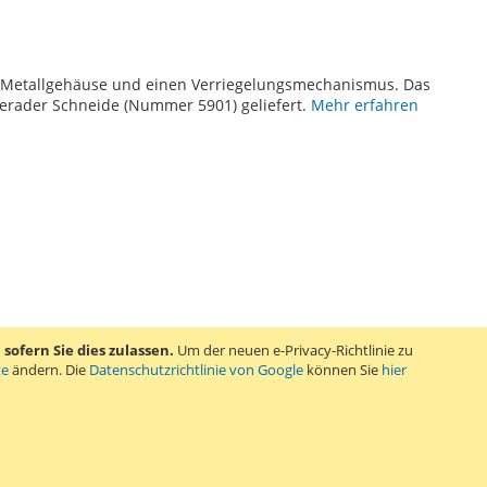
n Metallgehäuse und einen Verriegelungsmechanismus. Das
erader Schneide (Nummer 5901) geliefert.
Mehr erfahren
ofern Sie dies zulassen.
Um der neuen e-Privacy-Richtlinie zu
te
ändern. Die
Datenschutzrichtlinie von Google
können Sie
hier
TE
s einer Aufbewahrungsbox, 2 Griffen in verschiedenen Größen
en sich für eine Vielzahl von Materialien und Anwendungen,
nlegen, Modellieren, Schablonieren und Ätzen.
Mehr erfahren