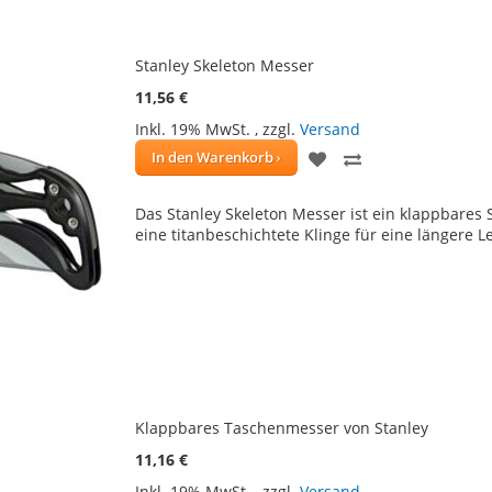
Stanley Skeleton Messer
11,56 €
Inkl. 19% MwSt.
,
zzgl.
Versand
ZUR
ZUR
In den Warenkorb
WUNSCHLISTE
VERGLEICHSLIS
Das Stanley Skeleton Messer ist ein klappbares
HINZUFÜGEN
HINZUFÜGEN
eine titanbeschichtete Klinge für eine längere 
Klappbares Taschenmesser von Stanley
11,16 €
Inkl. 19% MwSt.
,
zzgl.
Versand