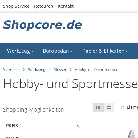
Zum
Shop Service
Retouren
Kontakt
Inhalt
springen
Werkzeug
Bürobedarf
Papier & Etiketten
Startseite
Werkzeug
Messer
Hobby- und Sportmesser
Hobby- und Sportmesse
Skip
Anzeigen
Liste
Liste
11
Elem
Shopping-Möglichkeiten
to
als
product
list
PREIS