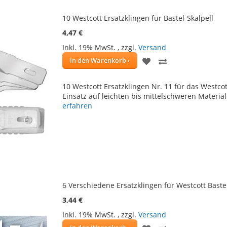
10 Westcott Ersatzklingen für Bastel-Skalpell
4,47 €
Inkl. 19% MwSt.
,
zzgl.
Versand
ZUR
ZUR
In den Warenkorb
WUNSCHLISTE
VERGLEICHSLIS
10 Westcott Ersatzklingen Nr. 11 für das Westcot
HINZUFÜGEN
HINZUFÜGEN
Einsatz auf leichten bis mittelschweren Material
erfahren
6 Verschiedene Ersatzklingen für Westcott Bastel
3,44 €
Inkl. 19% MwSt.
,
zzgl.
Versand