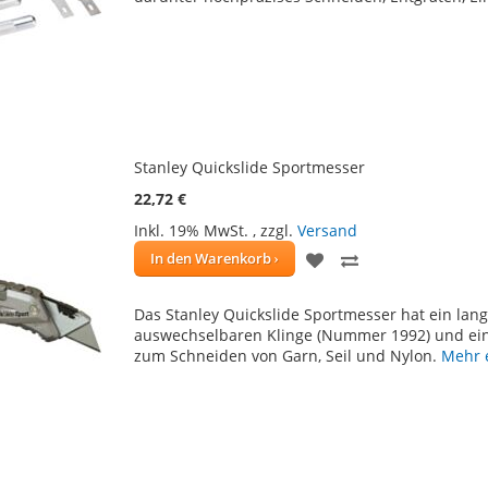
Stanley Quickslide Sportmesser
22,72 €
Inkl. 19% MwSt.
,
zzgl.
Versand
ZUR
ZUR
In den Warenkorb
WUNSCHLISTE
VERGLEICHSLIS
Das Stanley Quickslide Sportmesser hat ein la
HINZUFÜGEN
HINZUFÜGEN
auswechselbaren Klinge (Nummer 1992) und eine
zum Schneiden von Garn, Seil und Nylon.
Mehr 