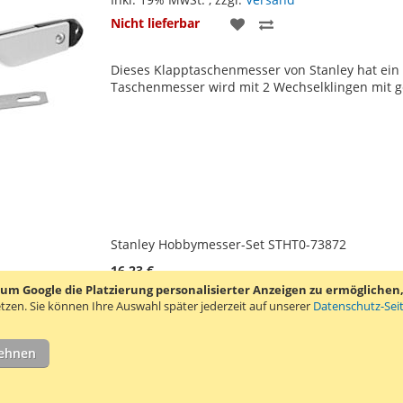
ZUR
ZUR
Nicht lieferbar
WUNSCHLISTE
VERGLEICHSLISTE
Dieses Klapptaschenmesser von Stanley hat ei
HINZUFÜGEN
HINZUFÜGEN
Taschenmesser wird mit 2 Wechselklingen mit g
Stanley Hobbymesser-Set STHT0-73872
16,23 €
 Google die Platzierung personalisierter Anzeigen zu ermöglichen, s
Inkl. 19% MwSt.
,
zzgl.
Versand
tzen.
Sie können Ihre Auswahl später jederzeit auf unserer
Datenschutz-Sei
ZUR
ZUR
In den Warenkorb
WUNSCHLISTE
VERGLEICHSLIS
lehnen
Dieses Hobbymesser-Set von Stanley besteht au
HINZUFÜGEN
HINZUFÜGEN
und 12 verschiedenen Klingen. Die Klingen eign
darunter hochpräzises Schneiden, Entgraten, Ei