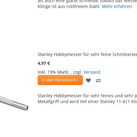
als auch eine glatte Schneide, sodass das Mess
Klinge ist aus rostfreiem Stahl.
Mehr erfahren
Stanley Hobbymesser für sehr feine Schnitzerei
4,97 €
Inkl. 19% MwSt.
,
zzgl.
Versand
ZUR
ZUR
In den Warenkorb
WUNSCHLISTE
VERGLEICHSLIS
Stanley Hobbymesser für sehr feines und sehr 
HINZUFÜGEN
HINZUFÜGEN
Metallgriff und wird mit einer Stanley 11-411 Kli