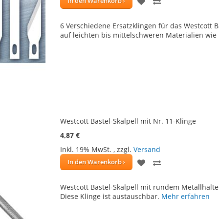
ZUR
ZUR
In den Warenkorb
WUNSCHLISTE
VERGLEICHSLIS
6 Verschiedene Ersatzklingen für das Westcott Ba
HINZUFÜGEN
HINZUFÜGEN
auf leichten bis mittelschweren Materialien wie 
Westcott Bastel-Skalpell mit Nr. 11-Klinge
4,87 €
Inkl. 19% MwSt.
,
zzgl.
Versand
ZUR
ZUR
In den Warenkorb
WUNSCHLISTE
VERGLEICHSLIS
Westcott Bastel-Skalpell mit rundem Metallhalter.
HINZUFÜGEN
HINZUFÜGEN
Diese Klinge ist austauschbar.
Mehr erfahren