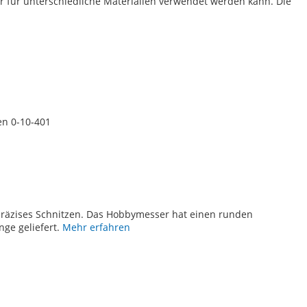
er für unterschiedliche Materialien verwendet werden kann. Die
en 0-10-401
TE
präzises Schnitzen. Das Hobbymesser hat einen runden
nge geliefert.
Mehr erfahren