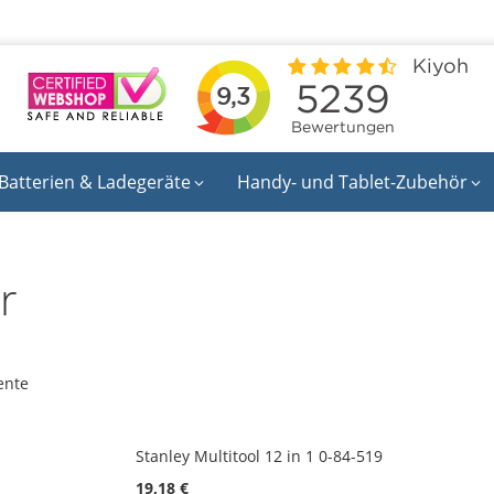
Batterien & Ladegeräte
Handy- und Tablet-Zubehör
r
ente
Stanley Multitool 12 in 1 0-84-519
19,18 €