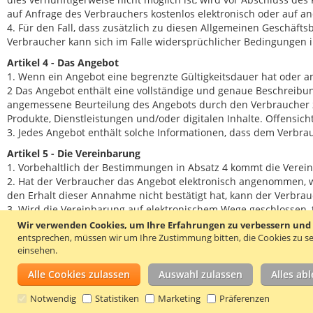
auf Anfrage des Verbrauchers kostenlos elektronisch oder auf 
4. Für den Fall, dass zusätzlich zu diesen Allgemeinen Geschäf
Verbraucher kann sich im Falle widersprüchlicher Bedingungen
Artikel 4 - Das Angebot
1. Wenn ein Angebot eine begrenzte Gültigkeitsdauer hat oder a
2 Das Angebot enthält eine vollständige und genaue Beschreibung
angemessene Beurteilung des Angebots durch den Verbraucher z
Produkte, Dienstleistungen und/oder digitalen Inhalte. Offensic
3. Jedes Angebot enthält solche Informationen, dass dem Verbra
Artikel 5 - Die Vereinbarung
1. Vorbehaltlich der Bestimmungen in Absatz 4 kommt die Ver
2. Hat der Verbraucher das Angebot elektronisch angenommen, 
den Erhalt dieser Annahme nicht bestätigt hat, kann der Verbra
3. Wird die Vereinbarung auf elektronischem Wege geschlossen,
Daten und sorgt für eine sichere Webumgebung. Wenn der Verbr
Wir verwenden Cookies, um Ihre Erfahrungen zu verbessern und um
4. Der Unternehmer kann sich im gesetzlichen Rahmen darüber i
entsprechen, müssen wir um Ihre Zustimmung bitten, die Cookies zu se
einsehen.
die für einen verantwortungsbewussten Abschluss des Fernabsa
abzuschließen, ist er berechtigt, einen Auftrag oder eine Anf
Alle Cookies zulassen
Auswahl zulassen
Alles ab
5. Der Unternehmer des Produkts, der Dienstleistung oder des di
auf einem dauerhaften Datenträger gespeichert werden können:
Notwendig
Statistiken
Marketing
Präferenzen
a des Unternehmers, an den sich der Verbraucher mit Beschwe