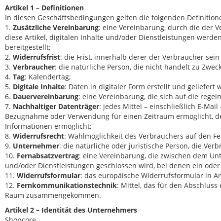
Artikel 1 – Definitionen
In diesen Geschäftsbedingungen gelten die folgenden Definition
1.
Zusätzliche Vereinbarung
: eine Vereinbarung, durch die der 
diese Artikel, digitalen Inhalte und/oder Dienstleistungen we
bereitgestellt;
2.
Widerrufsfrist
: die Frist, innerhalb derer der Verbraucher se
3.
Verbraucher
: die natürliche Person, die nicht handelt zu Zw
4.
Tag
: Kalendertag;
5.
Digitale Inhalte
: Daten in digitaler Form erstellt und geliefert
6.
Dauervereinbarung
: eine Vereinbarung, die sich auf die reg
7.
Nachhaltiger Datenträger
: jedes Mittel – einschließlich E-Ma
Bezugnahme oder Verwendung für einen Zeitraum ermöglicht, de
Informationen ermöglicht;
8.
Widerrufsrecht
: Wahlmöglichkeit des Verbrauchers auf den Fe
9.
Unternehmer
: die natürliche oder juristische Person, die Ve
10.
Fernabsatzvertrag
: eine Vereinbarung, die zwischen dem Un
und/oder Dienstleistungen geschlossen wird, bei denen ein ode
11.
Widerrufsformular
: das europäische Widerrufsformular in 
12.
Fernkommunikationstechnik
: Mittel, das für den Abschlus
Raum zusammengekommen.
Artikel 2 – Identität des Unternehmers
Shopcore