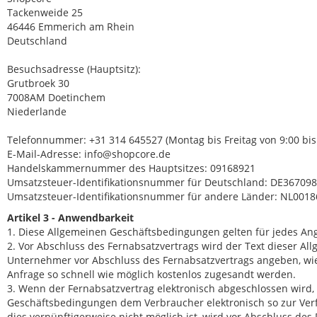
Tackenweide 25
46446 Emmerich am Rhein
Deutschland
Besuchsadresse (Hauptsitz):
Grutbroek 30
7008AM Doetinchem
Niederlande
Telefonnummer: +31 314 645527 (Montag bis Freitag von 9:00 bis
E-Mail-Adresse: info@shopcore.de
Handelskammernummer des Hauptsitzes: 09168921
Umsatzsteuer-Identifikationsnummer für Deutschland: DE36709
Umsatzsteuer-Identifikationsnummer für andere Länder: NL001
Artikel 3 - Anwendbarkeit
1. Diese Allgemeinen Geschäftsbedingungen gelten für jedes A
2. Vor Abschluss des Fernabsatzvertrags wird der Text dieser A
Unternehmer vor Abschluss des Fernabsatzvertrags angeben, w
Anfrage so schnell wie möglich kostenlos zugesandt werden.
3. Wenn der Fernabsatzvertrag elektronisch abgeschlossen wird,
Geschäftsbedingungen dem Verbraucher elektronisch so zur Verf
dies vernünftigerweise nicht möglich ist, wird vor Abschluss 