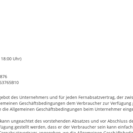
 18:00 Uhr)
8876
863765B10
ngebot des Unternehmers und für jeden Fernabsatzvertrag, der zw
llgemeinen Geschäftsbedingungen dem Verbraucher zur Verfügung ges
ie die Allgemeinen Geschäftsbedingungen beim Unternehmer eing
 kann ungeachtet des vorstehenden Absatzes und vor Abschluss de
ügung gestellt werden, dass er der Verbraucher sein kann einfa
des Fernabsatzvertrags angegeben, wo die Allgemeinen Geschäftsbe