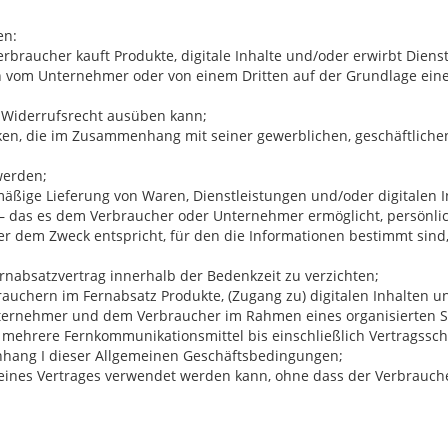
en:
Verbraucher kauft Produkte, digitale Inhalte und/oder erwirbt Di
rden vom Unternehmer oder von einem Dritten auf der Grundlage e
in Widerrufsrecht ausüben kann;
ecken, die im Zusammenhang mit seiner gewerblichen, geschäftlichen
 werden;
elmäßige Lieferung von Waren, Dienstleistungen und/oder digitalen
il – das es dem Verbraucher oder Unternehmer ermöglicht, persönli
r dem Zweck entspricht, für den die Informationen bestimmt sind
rnabsatzvertrag innerhalb der Bedenkzeit zu verzichten;
rbrauchern im Fernabsatz Produkte, (Zugang zu) digitalen Inhalten 
ternehmer und dem Verbraucher im Rahmen eines organisierten Sys
r mehrere Fernkommunikationsmittel bis einschließlich Vertragssc
Anhang I dieser Allgemeinen Geschäftsbedingungen;
s eines Vertrages verwendet werden kann, ohne dass der Verbrauch