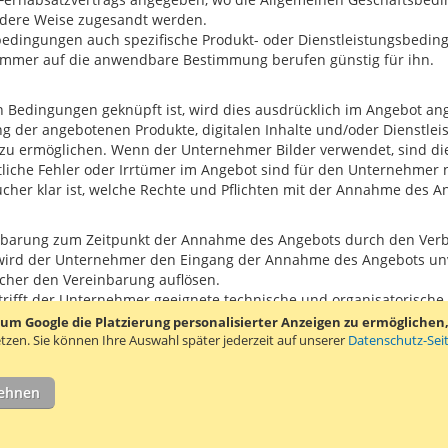
andere Weise zugesandt werden.
tsbedingungen auch spezifische Produkt- oder Dienstleistungsbedin
 immer auf die anwendbare Bestimmung berufen günstig für ihn.
n Bedingungen geknüpft ist, wird dies ausdrücklich im Angebot a
 der angebotenen Produkte, digitalen Inhalte und/oder Dienstleist
u ermöglichen. Wenn der Unternehmer Bilder verwendet, sind die
htliche Fehler oder Irrtümer im Angebot sind für den Unternehmer 
ucher klar ist, welche Rechte und Pflichten mit der Annahme des 
einbarung zum Zeitpunkt der Annahme des Angebots durch den Ve
wird der Unternehmer den Eingang der Annahme des Angebots unve
ucher den Vereinbarung auflösen.
 trifft der Unternehmer geeignete technische und organisatorisch
aucher elektronisch bezahlen kann, wird der Unternehmer zu di
 Google die Platzierung personalisierter Anzeigen zu ermöglichen, s
nformieren, ob der Verbraucher seinen Zahlungsverpflichtungen 
tzen.
Sie können Ihre Auswahl später jederzeit auf unserer
Datenschutz-Sei
tzvertrags wichtig sind. Wenn der Unternehmer aufgrund dieser U
rage mit Gründen abzulehnen oder besondere Bedingungen an die A
lehnen
gitalen Inhalts an den Verbraucher senden, die folgenden Informat
rden wenden kann;