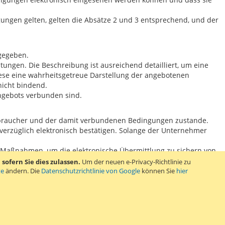
gungen gelten, gelten die Absätze 2 und 3 entsprechend, und der
ngegeben.
ungen. Die Beschreibung ist ausreichend detailliert, um eine
se eine wahrheitsgetreue Darstellung der angebotenen
nicht bindend.
Angebots verbunden sind.
rbraucher und der damit verbundenen Bedingungen zustande.
rzüglich elektronisch bestätigen. Solange der Unternehmer
e Maßnahmen, um die elektronische Übermittlung zu sichern von
esem Zweck geeignete Sicherheitsmaßnahmen treffen.
ofern Sie dies zulassen.
Um der neuen e-Privacy-Richtlinie zu
nachkommen kann, sowie über all diese Tatsachen und Faktoren,
te
ändern. Die
Datenschutzrichtlinie von Google
können Sie
hier
ntersuchung gute Gründe hat, den Vereinbarung nicht
usführung zu knüpfen.
ionen schriftlich oder so, dass sie vom Verbraucher zugänglich