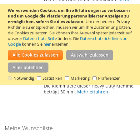
erfahren
Wir verwenden Cookies, um Ihre Erfahrungen zu verbessern
und um Google die Platzierung personalisierter Anzeigen zu
Gehrungsspanner Stanley Bailey 0-83-122
ermöglichen, sofern Sie dies zulassen.
Um der neuen e-Privacy-
Richtlinie zu entsprechen, müssen wir um Ihre Zustimmung bitten,
17,69 €
die Cookies zu setzen.
Sie können Ihre Auswahl später jederzeit auf
unserer
Datenschutz-Seite
ändern. Die
Datenschutzrichtlinie von
Inkl. 19% MwSt.
,
zzgl.
Versand
Google
können Sie
hier
einsehen.
In den Warenkorb
Alle Cookies zulassen
Auswahl zulassen
ZUR
ZUR
Alles ablehnen
WUNSCHLISTE
VERGLEICHSLISTE
Dieser Gehrungsspanner von Stanley
Notwendig
Statistiken
Marketing
Präferenzen
HINZUFÜGEN
HINZUFÜGEN
Bailey hat einen Spannbereich von 57 mm.
Die Klemmtiefe dieser Heavy Duty Klemme
beträgt 30 mm.
Mehr erfahren
Meine Wunschliste