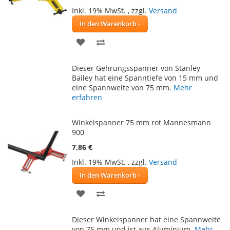
Inkl. 19% MwSt.
,
zzgl.
Versand
In den Warenkorb
ZUR
ZUR
WUNSCHLISTE
VERGLEICHSLISTE
Dieser Gehrungsspanner von Stanley
HINZUFÜGEN
HINZUFÜGEN
Bailey hat eine Spanntiefe von 15 mm und
eine Spannweite von 75 mm.
Mehr
erfahren
Winkelspanner 75 mm rot Mannesmann
900
7,86 €
Inkl. 19% MwSt.
,
zzgl.
Versand
In den Warenkorb
ZUR
ZUR
WUNSCHLISTE
VERGLEICHSLISTE
Dieser Winkelspanner hat eine Spannweite
HINZUFÜGEN
HINZUFÜGEN
von 75 mm und ist aus Aluminium.
Mehr