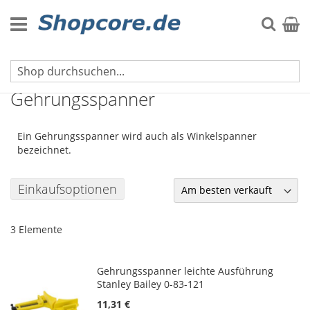
Zum
Inhalt
Suche
Mein 
springen
Zwingen & Schraubstöcke
Gehrungsspanner
Ein Gehrungsspanner wird auch als Winkelspanner
bezeichnet.
Einkaufsoptionen
3
Elemente
Gehrungsspanner leichte Ausführung
Stanley Bailey 0-83-121
11,31 €