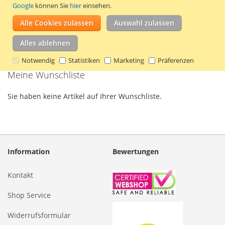
Google
können Sie
hier
einsehen.
63 mm und einer maximalen Tiefe von ca.
40 mm.
Mehr erfahren
Alle Cookies zulassen
Auswahl zulassen
Alles ablehnen
Notwendig
Statistiken
Marketing
Präferenzen
Meine Wunschliste
Sie haben keine Artikel auf Ihrer Wunschliste.
Information
Bewertungen
Kontakt
Shop Service
Widerrufsformular