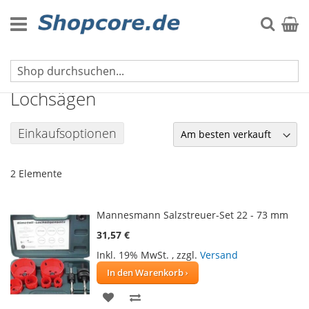
Zum
Inhalt
Suche
Mein 
springen
Bohrer
Lochsägen
Einkaufsoptionen
2
Elemente
Mannesmann Salzstreuer-Set 22 - 73 mm
31,57 €
Inkl. 19% MwSt.
,
zzgl.
Versand
In den Warenkorb
ZUR
ZUR