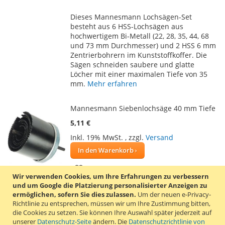
WUNSCHLISTE
VERGLEICHSLISTE
Dieses Mannesmann Lochsägen-Set
HINZUFÜGEN
HINZUFÜGEN
besteht aus 6 HSS-Lochsägen aus
hochwertigem Bi-Metall (22, 28, 35, 44, 68
und 73 mm Durchmesser) und 2 HSS 6 mm
Zentrierbohrern im Kunststoffkoffer. Die
Sägen schneiden saubere und glatte
Löcher mit einer maximalen Tiefe von 35
mm.
Mehr erfahren
Mannesmann Siebenlochsäge 40 mm Tiefe
5,11 €
Inkl. 19% MwSt.
,
zzgl.
Versand
In den Warenkorb
ZUR
ZUR
Wir verwenden Cookies, um Ihre Erfahrungen zu verbessern
WUNSCHLISTE
VERGLEICHSLISTE
und um Google die Platzierung personalisierter Anzeigen zu
Diese Siebenlochsäge von Mannesmann
ermöglichen, sofern Sie dies zulassen.
Um der neuen e-Privacy-
HINZUFÜGEN
HINZUFÜGEN
hat einen 6 mm Schaft und eignet sich zum
Richtlinie zu entsprechen, müssen wir um Ihre Zustimmung bitten,
die Cookies zu setzen.
Sie können Ihre Auswahl später jederzeit auf
bohren von Löchern mit einem
unserer
Datenschutz-Seite
ändern. Die
Datenschutzrichtlinie von
Durchmesser von 26, 32, 38, 44, 51, 57 und