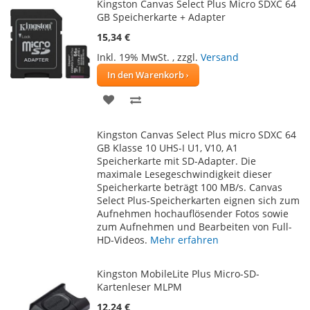
Kingston Canvas Select Plus Micro SDXC 64
GB Speicherkarte + Adapter
15,34 €
Inkl. 19% MwSt.
,
zzgl.
Versand
In den Warenkorb
ZUR
ZUR
WUNSCHLISTE
VERGLEICHSLISTE
Kingston Canvas Select Plus micro SDXC 64
HINZUFÜGEN
HINZUFÜGEN
GB Klasse 10 UHS-I U1, V10, A1
Speicherkarte mit SD-Adapter. Die
maximale Lesegeschwindigkeit dieser
Speicherkarte beträgt 100 MB/s. Canvas
Select Plus-Speicherkarten eignen sich zum
Aufnehmen hochauflösender Fotos sowie
zum Aufnehmen und Bearbeiten von Full-
HD-Videos.
Mehr erfahren
Kingston MobileLite Plus Micro-SD-
Kartenleser MLPM
12,24 €