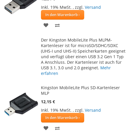
Inkl. 19% MwSt.
,
zzgl.
Versand
In den Warenkorb
ZUR
ZUR
WUNSCHLISTE
VERGLEICHSLISTE
Der Kingston MobileLite Plus MLPM-
HINZUFÜGEN
HINZUFÜGEN
Kartenleser ist für microSD/SDHC/SDXC
(UHS-I und UHS-II) Speicherkarten geeignet
und verfügt über einen USB 3.2 Gen 1 Typ
A Anschluss. Der Kartenleser ist auch für
USB 3.1, 3.0 und 2.0 geeignet.
Mehr
erfahren
Kingston MobileLite Plus SD-Kartenleser
MLP
12,15 €
Inkl. 19% MwSt.
,
zzgl.
Versand
In den Warenkorb
ZUR
ZUR