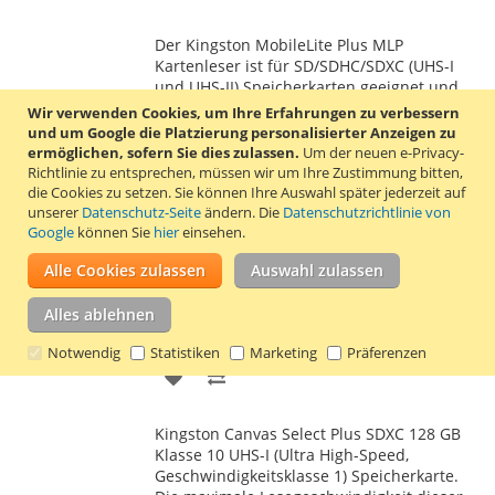
WUNSCHLISTE
VERGLEICHSLISTE
Der Kingston MobileLite Plus MLP
HINZUFÜGEN
HINZUFÜGEN
Kartenleser ist für SD/SDHC/SDXC (UHS-I
und UHS-II) Speicherkarten geeignet und
verfügt über einen USB 3.2 Gen 1 Typ A
Wir verwenden Cookies, um Ihre Erfahrungen zu verbessern
Anschluss. Der Kartenleser ist auch für
und um Google die Platzierung personalisierter Anzeigen zu
USB 3.1, 3.0 und 2.0 geeignet.
Mehr
ermöglichen, sofern Sie dies zulassen.
Um der neuen e-Privacy-
erfahren
Richtlinie zu entsprechen, müssen wir um Ihre Zustimmung bitten,
die Cookies zu setzen.
Sie können Ihre Auswahl später jederzeit auf
unserer
Datenschutz-Seite
ändern. Die
Datenschutzrichtlinie von
Kingston Canvas Select Plus SDXC 128 GB
Google
können Sie
hier
einsehen.
Speicherkarte
Alle Cookies zulassen
Auswahl zulassen
32,95 €
Inkl. 19% MwSt.
,
zzgl.
Versand
Alles ablehnen
In den Warenkorb
Notwendig
Statistiken
Marketing
Präferenzen
ZUR
ZUR
WUNSCHLISTE
VERGLEICHSLISTE
Kingston Canvas Select Plus SDXC 128 GB
HINZUFÜGEN
HINZUFÜGEN
Klasse 10 UHS-I (Ultra High-Speed,
Geschwindigkeitsklasse 1) Speicherkarte.