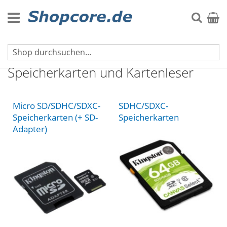
Zum
Inhalt
Suche
Mein 
springen
Handy- und Tablet-Zubehör
Speicherkarten und Kartenleser
Micro SD/SDHC/SDXC-
SDHC/SDXC-
Speicherkarten (+ SD-
Speicherkarten
Adapter)