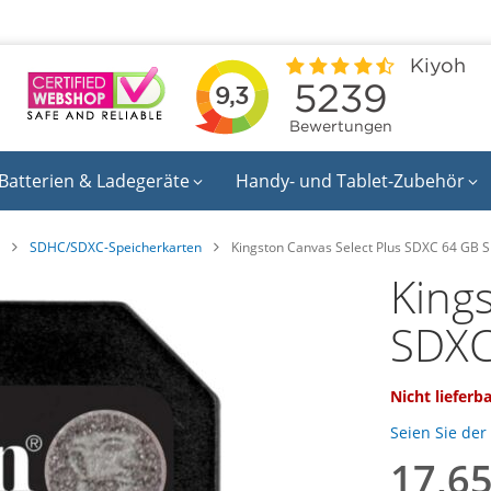
Batterien & Ladegeräte
Handy- und Tablet-Zubehör
SDHC/SDXC-Speicherkarten
Kingston Canvas Select Plus SDXC 64 GB S
King
SDXC
Nicht lieferb
Seien Sie der
17,65