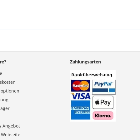
re?
Zahlungsarten
se
gskosten
roptionen
erung
Lager
s Angebot
e Webseite