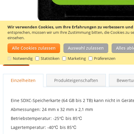
Wir verwenden Cookies, um Ihre Erfahrungen zu verbessern und um
entsprechen, müssen wir um Ihre Zustimmung bitten, die Cookies zu se
einsehen.
Alle Cookies zulassen
Auswahl zulassen
Alles ab
Notwendig
Statistiken
Marketing
Präferenzen
Zum
Anfang
Einzelheiten
Produkteigenschaften
Bewertu
der
Bildgalerie
springen
Eine SDXC-Speicherkarte (64 GB bis 2 TB) kann nicht in Gerä
Abmessungen: 24 mm x 32 mm x 2,1 mm
Betriebstemperatur: -25℃ bis 85℃
Lagertemperatur: -40℃ bis 85℃