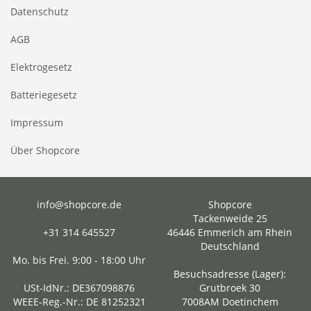
Datenschutz
AGB
Elektrogesetz
Batteriegesetz
Impressum
Über Shopcore
info@shopcore.de
Shopcore
Tackenweide 25
+31 314 645527
46446 Emmerich am Rhein
Deutschland
Mo. bis Frei. 9:00 - 18:00 Uhr
Besuchsadresse (Lager):
USt-IdNr.: DE367098876
Grutbroek 30
WEEE-Reg.-Nr.: DE 81252321
7008AM Doetinchem