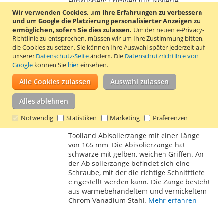
HINZUFÜGEN
HINZUFÜGEN
Funktionen: Crimpen (für isolierte
Kabelschuhe), Gewindeschneiden (M2.6,
Wir verwenden Cookies, um Ihre Erfahrungen zu verbessern
M3, M3.5, M4 und M5), Drahtschneiden
und um Google die Platzierung personalisierter Anzeigen zu
und Abisolieren.
Mehr erfahren
ermöglichen, sofern Sie dies zulassen.
Um der neuen e-Privacy-
Richtlinie zu entsprechen, müssen wir um Ihre Zustimmung bitten,
die Cookies zu setzen.
Sie können Ihre Auswahl später jederzeit auf
Abisolierzange 165 mm Toolland
unserer
Datenschutz-Seite
ändern. Die
Datenschutzrichtlinie von
Google
können Sie
hier
einsehen.
7,47 €
Inkl. 19% MwSt.
,
zzgl.
Versand
Alle Cookies zulassen
Auswahl zulassen
In den Warenkorb
Alles ablehnen
ZUR
ZUR
Notwendig
Statistiken
Marketing
Präferenzen
WUNSCHLISTE
VERGLEICHSLISTE
Toolland Abisolierzange mit einer Länge
HINZUFÜGEN
HINZUFÜGEN
von 165 mm. Die Abisolierzange hat
schwarze mit gelben, weichen Griffen. An
der Abisolierzange befindet sich eine
Schraube, mit der die richtige Schnitttiefe
eingestellt werden kann. Die Zange besteht
aus wärmebehandeltem und vernickeltem
Chrom-Vanadium-Stahl.
Mehr erfahren