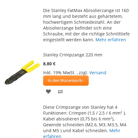
WUNSCHLISTE
VERGLEICHSLISTE
Die Stanley FatMax Abisolierzange ist 160
HINZUFÜGEN
HINZUFÜGEN
mm lang und besteht aus gehärtetem,
hochwertigem Schmiedestahl. An der
Abisolierzange befindet sich eine
Schraube, mit der die richtige Schnitttiefe
eingestellt werden kann.
Mehr erfahren
Stanley Crimpzange 220 mm
8,80 €
Inkl. 19% MwSt.
,
zzgl.
Versand
In den Warenkorb
ZUR
ZUR
WUNSCHLISTE
VERGLEICHSLISTE
Diese Crimpzange von Stanley hat 4
HINZUFÜGEN
HINZUFÜGEN
2
Funktionen: Crimpen (1,5 / 2,5 / 6 mm
),
2
Kabel abisolieren (0,75 bis 6 mm
),
Gewinde schneiden (M2.6, M3, M3.5, M4
und M5 ) und Kabel schneiden.
Mehr
erfahren