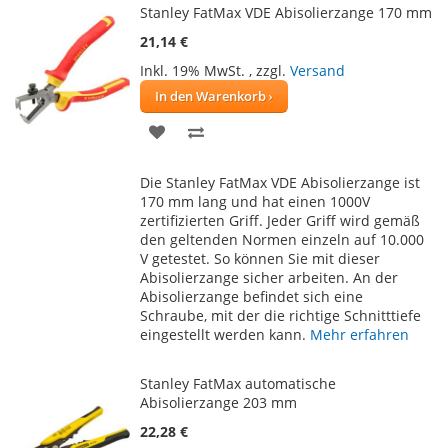
Stanley FatMax VDE Abisolierzange 170 mm
21,14 €
Inkl. 19% MwSt.
,
zzgl.
Versand
In den Warenkorb
ZUR
ZUR
WUNSCHLISTE
VERGLEICHSLISTE
Die Stanley FatMax VDE Abisolierzange ist
HINZUFÜGEN
HINZUFÜGEN
170 mm lang und hat einen 1000V
zertifizierten Griff. Jeder Griff wird gemäß
den geltenden Normen einzeln auf 10.000
V getestet. So können Sie mit dieser
Abisolierzange sicher arbeiten. An der
Abisolierzange befindet sich eine
Schraube, mit der die richtige Schnitttiefe
eingestellt werden kann.
Mehr erfahren
Stanley FatMax automatische
Abisolierzange 203 mm
22,28 €