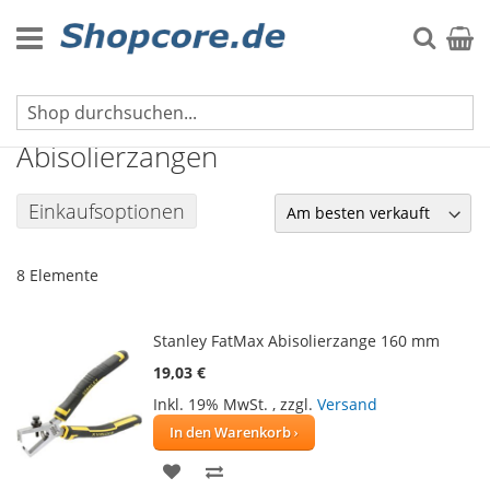
Zum
Inhalt
Suche
Mein 
springen
Zangen & Schneider
Abisolierzangen
Einkaufsoptionen
8
Elemente
Stanley FatMax Abisolierzange 160 mm
19,03 €
Inkl. 19% MwSt.
,
zzgl.
Versand
In den Warenkorb
ZUR
ZUR