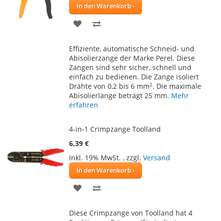
In den Warenkorb
ZUR
ZUR
WUNSCHLISTE
VERGLEICHSLISTE
Effiziente, automatische Schneid- und
HINZUFÜGEN
HINZUFÜGEN
Abisolierzange der Marke Perel. Diese
Zangen sind sehr sicher, schnell und
einfach zu bedienen. Die Zange isoliert
2
Drähte von 0,2 bis 6 mm
. Die maximale
Abisolierlänge beträgt 25 mm.
Mehr
erfahren
4-in-1 Crimpzange Toolland
6,39 €
Inkl. 19% MwSt.
,
zzgl.
Versand
In den Warenkorb
ZUR
ZUR
WUNSCHLISTE
VERGLEICHSLISTE
Diese Crimpzange von Toolland hat 4