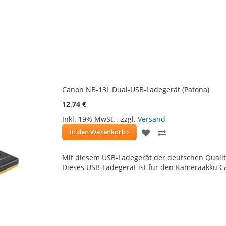
Canon NB-13L Dual-USB-Ladegerät (Patona)
12,74 €
Inkl. 19% MwSt.
,
zzgl.
Versand
ZUR
ZUR
In den Warenkorb
WUNSCHLISTE
VERGLEICHSLIS
Mit diesem USB-Ladegerät der deutschen Qualitä
HINZUFÜGEN
HINZUFÜGEN
Dieses USB-Ladegerät ist für den Kameraakku 