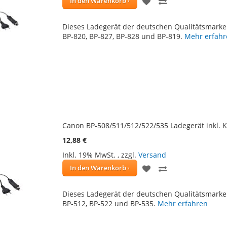
ZUR
ZUR
In den Warenkorb
WUNSCHLISTE
VERGLEICHSLIS
Dieses Ladegerät der deutschen Qualitätsmarke 
HINZUFÜGEN
HINZUFÜGEN
BP-820, BP-827, BP-828 und BP-819.
Mehr erfahr
Canon BP-508/511/512/522/535 Ladegerät inkl. K
12,88 €
Inkl. 19% MwSt.
,
zzgl.
Versand
ZUR
ZUR
In den Warenkorb
WUNSCHLISTE
VERGLEICHSLIS
Dieses Ladegerät der deutschen Qualitätsmarke 
HINZUFÜGEN
HINZUFÜGEN
BP-512, BP-522 und BP-535.
Mehr erfahren