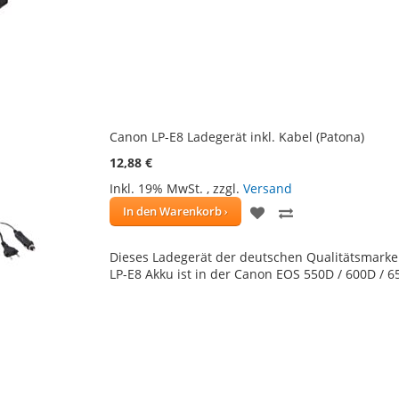
Canon LP-E8 Ladegerät inkl. Kabel (Patona)
12,88 €
Inkl. 19% MwSt.
,
zzgl.
Versand
ZUR
ZUR
In den Warenkorb
WUNSCHLISTE
VERGLEICHSLIS
Dieses Ladegerät der deutschen Qualitätsmarke
HINZUFÜGEN
HINZUFÜGEN
LP-E8 Akku ist in der Canon EOS 550D / 600D / 6