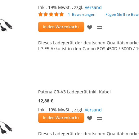
Inkl. 19% MwSt.
,
zzgl.
Versand
Bewertung:
1
Bewertungen
Fügen Sie Ihre Bew
100
100
% of
ZUR
ZUR
In den Warenkorb
WUNSCHLISTE
VERGLEICHSLIS
Dieses Ladegerät der deutschen Qualitätsmarke
HINZUFÜGEN
HINZUFÜGEN
LP-E5 Akku ist in den Canon EOS 450D / 500D /
Patona CR-V3 Ladegerät inkl. Kabel
12,88 €
Inkl. 19% MwSt.
,
zzgl.
Versand
ZUR
ZUR
In den Warenkorb
WUNSCHLISTE
VERGLEICHSLIS
Dieses Ladegerät der deutschen Qualitätsmarke
HINZUFÜGEN
HINZUFÜGEN