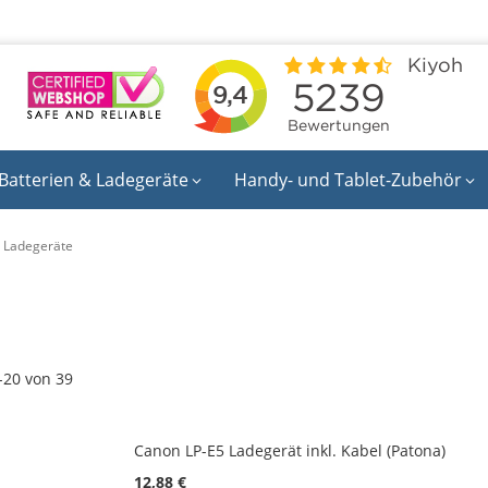
Batterien & Ladegeräte
Handy- und Tablet-Zubehör
 Ladegeräte
-
20
von
39
Canon LP-E5 Ladegerät inkl. Kabel (Patona)
12,88 €