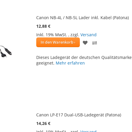
Canon NB-4L / NB-5L Lader inkl. Kabel (Patona)
12,88 €
Inkl. 19% MwSt.
,
zzgl.
Versand
ZUR
ZUR
In den Warenkorb
WUNSCHLISTE
VERGLEICHSLIS
Dieses Ladegerät der deutschen Qualitätsmarke
HINZUFÜGEN
HINZUFÜGEN
geeignet.
Mehr erfahren
Canon LP-E17 Dual-USB-Ladegerät (Patona)
14,26 €
Inkl. 19% MwSt.
,
zzgl.
Versand