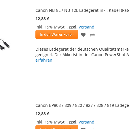
Canon NB-8L / NB-12L Ladegerät inkl. Kabel (Pat
12,88 €
Inkl. 19% MwSt.
,
zzgl.
Versand
ZUR
ZUR
In den Warenkorb
WUNSCHLISTE
VERGLEICHSLIS
Dieses Ladegerät der deutschen Qualitätsmarke
HINZUFÜGEN
HINZUFÜGEN
geeignet. Der Akku ist in der Canon PowerShot A3
erfahren
Canon BP808 / 809 / 820 / 827 / 828 / 819 Ladeger
12,88 €
Inkl. 19% MwSt.
,
zzgl.
Versand