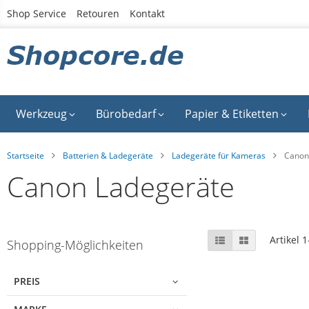
Zum
Shop Service
Retouren
Kontakt
Inhalt
springen
Werkzeug
Bürobedarf
Papier & Etiketten
Startseite
Batterien & Ladegeräte
Ladegeräte für Kameras
Canon
Canon Ladegeräte
Skip
Anzeigen
Liste
Liste
Artikel
1
Shopping-Möglichkeiten
to
als
product
list
PREIS