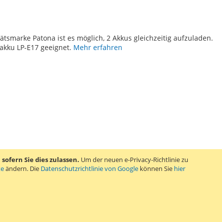
TE
tsmarke Patona ist es möglich, 2 Akkus gleichzeitig aufzuladen.
akku LP-E17 geeignet.
Mehr erfahren
ofern Sie dies zulassen.
Um der neuen e-Privacy-Richtlinie zu
te
ändern. Die
Datenschutzrichtlinie von Google
können Sie
hier
TE
 Patona ist passend für den Canon Kameraakku LP-E10.
Mehr