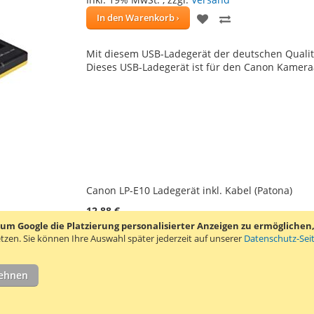
ZUR
ZUR
In den Warenkorb
WUNSCHLISTE
VERGLEICHSLIS
Mit diesem USB-Ladegerät der deutschen Qualitä
HINZUFÜGEN
HINZUFÜGEN
Dieses USB-Ladegerät ist für den Canon Kamera
Canon LP-E10 Ladegerät inkl. Kabel (Patona)
12,88 €
 Google die Platzierung personalisierter Anzeigen zu ermöglichen, s
Inkl. 19% MwSt.
,
zzgl.
Versand
tzen.
Sie können Ihre Auswahl später jederzeit auf unserer
Datenschutz-Sei
ZUR
ZUR
In den Warenkorb
WUNSCHLISTE
VERGLEICHSLIS
lehnen
Dieses Ladegerät der deutschen Qualitätsmarke
HINZUFÜGEN
HINZUFÜGEN
erfahren