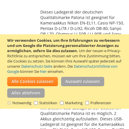
WUNSCHLISTE
VERGLEICHSLISTE
Dieses Ladegerät der deutschen
HINZUFÜGEN
HINZUFÜGEN
Qualitätsmarke Patona ist geeignet für
Kameraakkus Nikon EN-EL11, Casio NP-150,
Pentax D-Li78 / D-Li92, Ricoh DB-80, Sanyo
DB-L70, Olympus LI-50B / LI-90B und Sony
NP-BK1 / NP-FK1 / NP-BY1.
Mehr erfahren
Wir verwenden Cookies, um Ihre Erfahrungen zu verbessern
und um Google die Platzierung personalisierter Anzeigen zu
ermöglichen, sofern Sie dies zulassen.
Um der neuen e-Privacy-
Nikon EN-EL11 Dual-USB-Ladegerät
Richtlinie zu entsprechen, müssen wir um Ihre Zustimmung bitten,
(Patona)
die Cookies zu setzen.
Sie können Ihre Auswahl später jederzeit auf
unserer
Datenschutz-Seite
ändern. Die
Datenschutzrichtlinie von
14,51 €
Google
können Sie
hier
einsehen.
Inkl. 19% MwSt.
,
zzgl.
Versand
Alle Cookies zulassen
Auswahl zulassen
In den Warenkorb
ZUR
ZUR
Alles ablehnen
WUNSCHLISTE
VERGLEICHSLISTE
Notwendig
Statistiken
Marketing
Präferenzen
Mit diesem USB-Ladegerät der deutschen
HINZUFÜGEN
HINZUFÜGEN
Qualitätsmarke Patona ist es möglich, 2
Akkus gleichzeitig aufzuladen. Dieses USB-
Ladegerät ist geeignet für die Kameraakkus