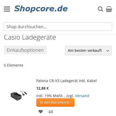
Zum
Inhalt
Suche
Mein 
springen
Ladegeräte für Kameras
Casio Ladegeräte
Einkaufsoptionen
6
Elemente
Patona CR-V3 Ladegerät inkl. Kabel
12,88 €
Inkl. 19% MwSt.
,
zzgl.
Versand
In den Warenkorb
ZUR
ZUR