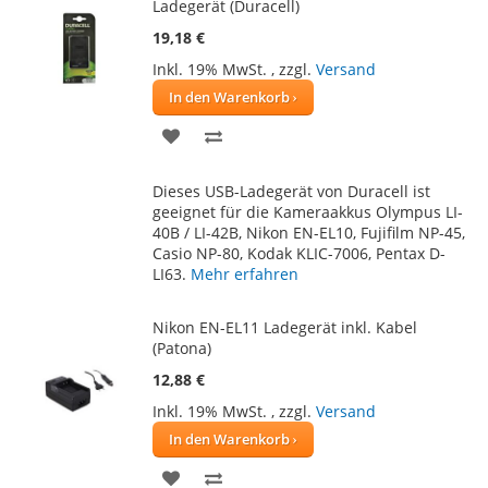
Ladegerät (Duracell)
19,18 €
Inkl. 19% MwSt.
,
zzgl.
Versand
In den Warenkorb
ZUR
ZUR
WUNSCHLISTE
VERGLEICHSLISTE
Dieses USB-Ladegerät von Duracell ist
HINZUFÜGEN
HINZUFÜGEN
geeignet für die Kameraakkus Olympus LI-
40B / LI-42B, Nikon EN-EL10, Fujifilm NP-45,
Casio NP-80, Kodak KLIC-7006, Pentax D-
LI63.
Mehr erfahren
Nikon EN-EL11 Ladegerät inkl. Kabel
(Patona)
12,88 €
Inkl. 19% MwSt.
,
zzgl.
Versand
In den Warenkorb
ZUR
ZUR