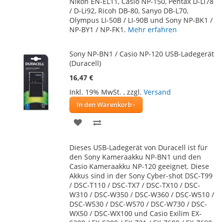
Nikon EN-EL11, Casio NP-150, Pentax D-Li78
/ D-Li92, Ricoh DB-80, Sanyo DB-L70,
Olympus LI-50B / LI-90B und Sony NP-BK1 /
NP-BY1 / NP-FK1.
Mehr erfahren
Sony NP-BN1 / Casio NP-120 USB-Ladegerät
(Duracell)
16,47 €
Inkl. 19% MwSt.
,
zzgl.
Versand
In den Warenkorb
ZUR
ZUR
WUNSCHLISTE
VERGLEICHSLISTE
Dieses USB-Ladegerät von Duracell ist für
HINZUFÜGEN
HINZUFÜGEN
den Sony Kameraakku NP-BN1 und den
Casio Kameraakku NP-120 geeignet. Diese
Akkus sind in der Sony Cyber-shot DSC-T99
/ DSC-T110 / DSC-TX7 / DSC-TX10 / DSC-
W310 / DSC-W350 / DSC-W360 / DSC-W510 /
DSC-W530 / DSC-W570 / DSC-W730 / DSC-
WX50 / DSC-WX100 und Casio Exilim EX-