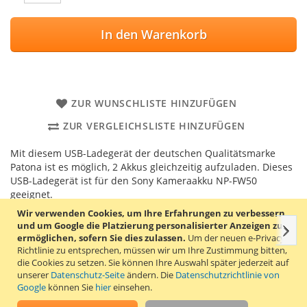
In den Warenkorb
ZUR WUNSCHLISTE HINZUFÜGEN
ZUR VERGLEICHSLISTE HINZUFÜGEN
Mit diesem USB-Ladegerät der deutschen Qualitätsmarke
Patona ist es möglich, 2 Akkus gleichzeitig aufzuladen. Dieses
USB-Ladegerät ist für den Sony Kameraakku NP-FW50
geeignet.
Wir verwenden Cookies, um Ihre Erfahrungen zu verbessern
und um Google die Platzierung personalisierter Anzeigen zu
Weit
Einzelheiten
Produkteigenschaften
Bewertungen
ermöglichen, sofern Sie dies zulassen.
Um der neuen e-Privacy-
Richtlinie zu entsprechen, müssen wir um Ihre Zustimmung bitten,
die Cookies zu setzen.
Sie können Ihre Auswahl später jederzeit auf
unserer
Datenschutz-Seite
ändern. Die
Datenschutzrichtlinie von
Der Sony NP-FW50 Akku ist in den Sony Kameras
Google
können Sie
hier
einsehen.
A5000 / A6000 / A33 / A55 / NEX-3 / NEX-5 / NEX-7 /
NEX-C3 enthalten.