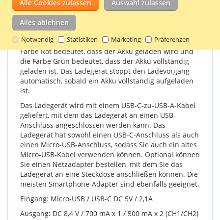
Alle Cookies zulassen
Auswahl zulassen
Das Ladegerät verfügt über 2 Ladeschächte, die
unabhängig voneinander genutzt werden können.
Alles ablehnen
Jeder Ladeschacht hat eine LED-Leuchte, die den
Notwendig
Statistiken
Marketing
Präferenzen
Ladestatus mit den Farben Rot und Grün anzeigt. Die
Farbe Rot bedeutet, dass der Akku geladen wird und
die Farbe Grün bedeutet, dass der Akku vollständig
geladen ist. Das Ladegerät stoppt den Ladevorgang
automatisch, sobald ein Akku vollständig aufgeladen
ist.
Das Ladegerät wird mit einem USB-C-zu-USB-A-Kabel
geliefert, mit dem das Ladegerät an einen USB-
Anschluss angeschlossen werden kann. Das
Ladegerät hat sowohl einen USB-C-Anschluss als auch
einen Micro-USB-Anschluss, sodass Sie auch ein altes
Micro-USB-Kabel verwenden können. Optional können
Sie einen Netzadapter bestellen, mit dem Sie das
Ladegerät an eine Steckdose anschließen können. Die
meisten Smartphone-Adapter sind ebenfalls geeignet.
Eingang: Micro-USB / USB-C DC 5V / 2,1A
Ausgang: DC 8,4 V / 700 mA x 1 / 500 mA x 2 (CH1/CH2)