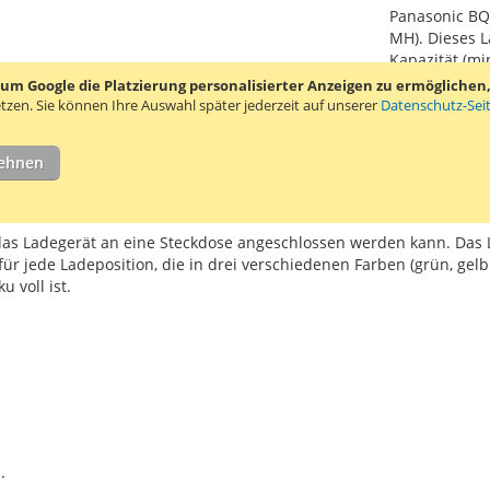
Panasonic BQ
MH). Dieses L
Kapazität (mi
 Google die Platzierung personalisierter Anzeigen zu ermöglichen, s
tzen.
Sie können Ihre Auswahl später jederzeit auf unserer
Datenschutz-Sei
lehnen
ngen
Verwandte Produkte
das Ladegerät an eine Steckdose angeschlossen werden kann. Das L
r jede Ladeposition, die in drei verschiedenen Farben (grün, gelb u
 voll ist.
.