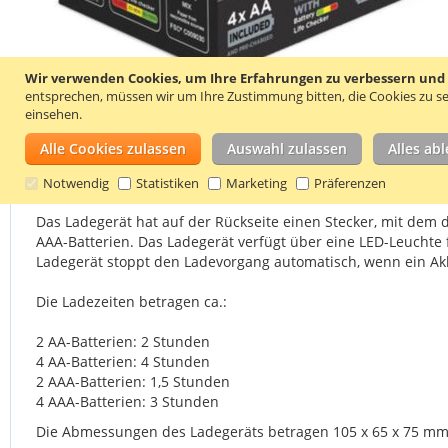
Wir verwenden Cookies, um Ihre Erfahrungen zu verbessern und um
entsprechen, müssen wir um Ihre Zustimmung bitten, die Cookies zu se
einsehen.
Zum
Anfang
Alle Cookies zulassen
Auswahl zulassen
Alles ab
Einzelheiten
Produkteigenschaften
Bewertu
der
Bildgalerie
Notwendig
Statistiken
Marketing
Präferenzen
springen
Das Ladegerät hat auf der Rückseite einen Stecker, mit dem 
AAA-Batterien. Das Ladegerät verfügt über eine LED-Leuchte fü
Ladegerät stoppt den Ladevorgang automatisch, wenn ein Akku
Die Ladezeiten betragen ca.:
2 AA-Batterien: 2 Stunden
4 AA-Batterien: 4 Stunden
2 AAA-Batterien: 1,5 Stunden
4 AAA-Batterien: 3 Stunden
Die Abmessungen des Ladegeräts betragen 105 x 65 x 75 mm