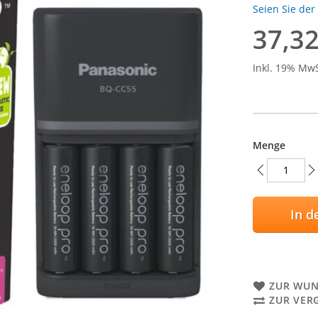
Seien Sie der
37,32
Inkl. 19% Mw
Menge
In d
ZUR WUN
ZUR VER