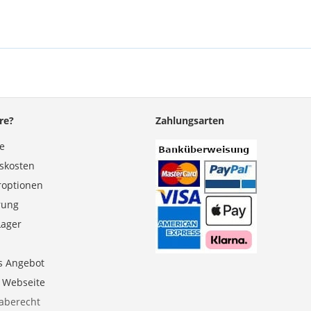
re?
Zahlungsarten
se
gskosten
roptionen
erung
Lager
s Angebot
e Webseite
aberecht