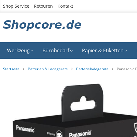
Zum
Shop Service
Retouren
Kontakt
Inhalt
springen
Werkzeug
Bürobedarf
Papier & Etiketten
Startseite
Batterien & Ladegeräte
Batterieladegeräte
Panasonic B
Zum
Ende
der
Bildgalerie
springen