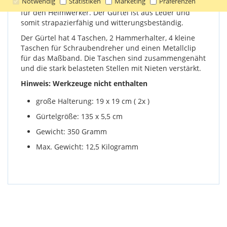
Notwendig
Statistiken
Marketing
Präferenzen
zum Beispiel für einen Bauarbeiter, Schreiner oder
für den Heimwerker. Der Gürtel ist aus Leder und
somit strapazierfähig und witterungsbeständig.
Der Gürtel hat 4 Taschen, 2 Hammerhalter, 4 kleine
Taschen für Schraubendreher und einen Metallclip
für das Maßband. Die Taschen sind zusammengenäht
und die stark belasteten Stellen mit Nieten verstärkt.
Hinweis: Werkzeuge nicht enthalten
große Halterung: 19 x 19 cm ( 2x )
Gürtelgröße: 135 x 5,5 cm
Gewicht: 350 Gramm
Max. Gewicht: 12,5 Kilogramm