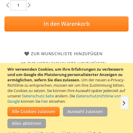
In den Warenkorb
ZUR WUNSCHLISTE HINZUFÜGEN
ZUR VERGLEICHSLISTE HINZUFÜGEN
Wir verwenden Cookies, um Ihre Erfahrungen zu verbessern
und um Google die Platzierung personalisierter Anzeigen zu
Herkömmlicher Werkzeuggürtel mit Doppelhalterung. Die
ermöglichen, sofern Sie dies zulassen.
Um der neuen e-Privacy-
Größe ist universell. 13 Verschiedene
Richtlinie zu entsprechen, müssen wir um Ihre Zustimmung bitten,
Aufbewahrungsmöglichkeiten.
die Cookies zu setzen.
Sie können Ihre Auswahl später jederzeit auf
unserer
Datenschutz-Seite
ändern. Die
Datenschutzrichtlinie von
Google
können Sie
hier
einsehen.
Weit
Einzelheiten
Produkteigenschaften
Bewertungen
Alle Cookies zulassen
Auswahl zulassen
Mit dem herkömmlichen Werkzeuggürtel von ToolPack
Alles ablehnen
haben Sie Ihr Werkzeug immer griffbereit. Perfekt