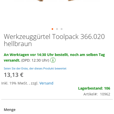
Werkzeuggürtel Toolpack 366.020
Zum
Anfang
hellbraun
der
Bildgalerie
An Werktagen vor 14:30 Uhr bestellt, noch am selben Tag
springen
versandt.
(DPD: 12:30 Uhr)
Seien Sie der Erste, der dieses Produkt bewertet
13,13 €
Inkl. 19% MwSt.
,
zzgl.
Versand
Lagerbestand: 106
Artikel
10962
Menge