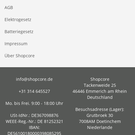
AGB
Elektrogesetz
Batteriegesetz
Impressum
Über Shopcore
info@shopcore.de
Shopcore
Tackenweide 25
+31 314 645527
46446 Emmerich am Rhein
Deutschland
Mo. bis Frei. 9:00 - 18:00 Uhr
Besuchsadresse (Lager):
USt-IdNr.: DE367098876
Grutbroek 30
WEEE-Reg.-Nr.: DE 81252321
7008AM Doetinchem
IBAN:
Niederlande
DE56100180000398085295