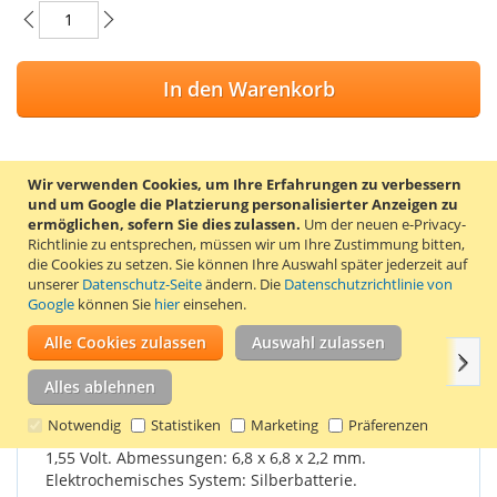
In den Warenkorb
Wir verwenden Cookies, um Ihre Erfahrungen zu verbessern
ZUR WUNSCHLISTE HINZUFÜGEN
und um Google die Platzierung personalisierter Anzeigen zu
ermöglichen, sofern Sie dies zulassen.
Um der neuen e-Privacy-
ZUR VERGLEICHSLISTE HINZUFÜGEN
Richtlinie zu entsprechen, müssen wir um Ihre Zustimmung bitten,
die Cookies zu setzen.
Sie können Ihre Auswahl später jederzeit auf
Die Uhrenbatterie V364 ist auch als Typ 364, D364, SR621SW,
unserer
Datenschutz-Seite
ändern. Die
Datenschutzrichtlinie von
SR60, 602, 280-34 und SB-AG/DG bekannt.
Google
können Sie
hier
einsehen.
Alle Cookies zulassen
Auswahl zulassen
Weit
Einzelheiten
Produkteigenschaften
Bewertungen
Alles ablehnen
Notwendig
Statistiken
Marketing
Präferenzen
Die Knopfzelle V364 von Varta hat eine Spannung von
1,55 Volt. Abmessungen: 6,8 x 6,8 x 2,2 mm.
Elektrochemisches System: Silberbatterie.