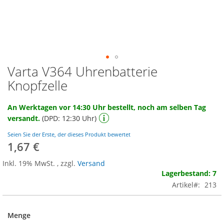
Varta V364 Uhrenbatterie
Zum
Anfang
Knopfzelle
der
Bildgalerie
An Werktagen vor 14:30 Uhr bestellt, noch am selben Tag
springen
versandt.
(DPD: 12:30 Uhr)
Seien Sie der Erste, der dieses Produkt bewertet
1,67 €
Inkl. 19% MwSt.
,
zzgl.
Versand
Lagerbestand: 7
Artikel
213
Menge