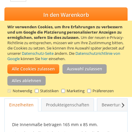
In den Warenkorb
Wir verwenden Cookies, um Ihre Erfahrungen zu verbessern
und um Google die Platzierung personalisierter Anzeigen zu
ermöglichen, sofern Sie dies zulassen.
Um der neuen e-Privacy-
Richtlinie zu entsprechen, müssen wir um Ihre Zustimmung bitten,
ZUR WUNSCHLISTE HINZUFÜGEN
die Cookies zu setzen.
Sie können Ihre Auswahl später jederzeit auf
unserer
Datenschutz-Seite
ändern. Die
Datenschutzrichtlinie von
ZUR VERGLEICHSLISTE HINZUFÜGEN
Google
können Sie
hier
einsehen.
Trendy8 wasserdichte Schutzhülle für Handys. Diese Hülle
Alle Cookies zulassen
Auswahl zulassen
schützt ein Handy vor Wasser und Staub. Die Hülle schwimmt
auf dem Wasser und hat eine klare transparente Folie für den
Alles ablehnen
Bildschirm des Handys. Ein Touchscreen bleibt in dieser
Schutzhülle betriebsbereit.
Notwendig
Statistiken
Marketing
Präferenzen
Weit
Einzelheiten
Produkteigenschaften
Bewertungen
Die Innenmaße betragen 165 mm x 85 mm.