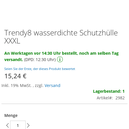
Trendy8 wasserdichte Schutzhülle
Zum
Anfang
XXXL
der
Bildgalerie
An Werktagen vor 14:30 Uhr bestellt, noch am selben Tag
springen
versandt.
(DPD: 12:30 Uhr)
Seien Sie der Erste, der dieses Produkt bewertet
15,24 €
Inkl. 19% MwSt.
,
zzgl.
Versand
Lagerbestand: 1
Artikel
2982
Menge