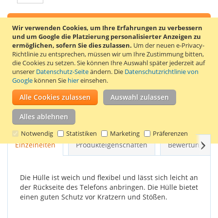
In den Warenkorb
Wir verwenden Cookies, um Ihre Erfahrungen zu verbessern
und um Google die Platzierung personalisierter Anzeigen zu
ermöglichen, sofern Sie dies zulassen.
Um der neuen e-Privacy-
Richtlinie zu entsprechen, müssen wir um Ihre Zustimmung bitten,
die Cookies zu setzen.
Sie können Ihre Auswahl später jederzeit auf
unserer
Datenschutz-Seite
ändern. Die
Datenschutzrichtlinie von
ZUR WUNSCHLISTE HINZUFÜGEN
Google
können Sie
hier
einsehen.
ZUR VERGLEICHSLISTE HINZUFÜGEN
Alle Cookies zulassen
Auswahl zulassen
Weiche TPU-Hülle für das Samsung Galaxy S6 edge. Diese
Alles ablehnen
Handyhülle besteht aus weichem TPU-Material.
Notwendig
Statistiken
Marketing
Präferenzen
Weit
Einzelheiten
Produkteigenschaften
Bewertungen
Die Hülle ist weich und flexibel und lässt sich leicht an
der Rückseite des Telefons anbringen. Die Hülle bietet
einen guten Schutz vor Kratzern und Stößen.