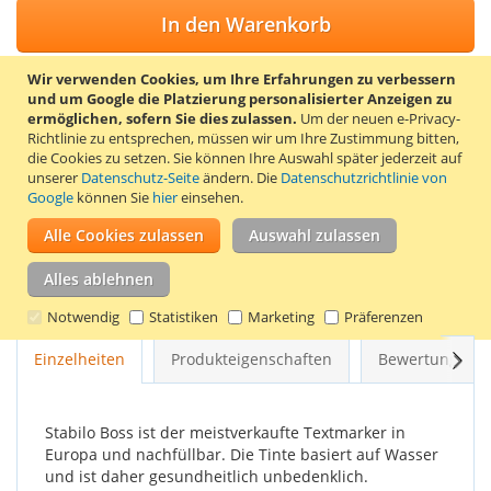
In den Warenkorb
Wir verwenden Cookies, um Ihre Erfahrungen zu verbessern
und um Google die Platzierung personalisierter Anzeigen zu
ermöglichen, sofern Sie dies zulassen.
Um der neuen e-Privacy-
ZUR WUNSCHLISTE HINZUFÜGEN
Richtlinie zu entsprechen, müssen wir um Ihre Zustimmung bitten,
die Cookies zu setzen.
Sie können Ihre Auswahl später jederzeit auf
ZUR VERGLEICHSLISTE HINZUFÜGEN
unserer
Datenschutz-Seite
ändern. Die
Datenschutzrichtlinie von
Google
können Sie
hier
einsehen.
Fluoreszierender Textmarker in Pink mit abgewinkelter
Alle Cookies zulassen
Auswahl zulassen
Schreibspitze für dicke und dünne Linien (5 und 2 mm). Dank
der speziellen Tintentechnologie kann der Stabilo Boss
Alles ablehnen
Textmarker bis zu 4 Stunden unverschlossen bleiben, ohne
auszutrocknen.
Notwendig
Statistiken
Marketing
Präferenzen
Weit
Einzelheiten
Produkteigenschaften
Bewertungen
Stabilo Boss ist der meistverkaufte Textmarker in
Europa und nachfüllbar. Die Tinte basiert auf Wasser
und ist daher gesundheitlich unbedenklich.