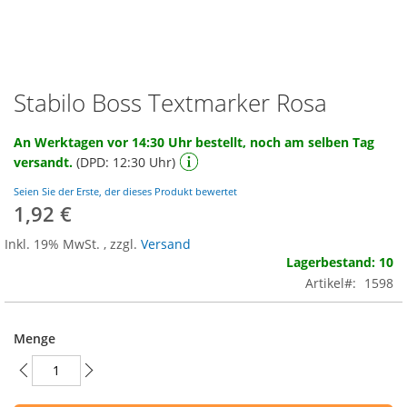
Stabilo Boss Textmarker Rosa
Zum
Anfang
der
An Werktagen vor 14:30 Uhr bestellt, noch am selben Tag
Bildgalerie
versandt.
(DPD: 12:30 Uhr)
springen
Seien Sie der Erste, der dieses Produkt bewertet
1,92 €
Inkl. 19% MwSt.
,
zzgl.
Versand
Lagerbestand: 10
Artikel
1598
Menge