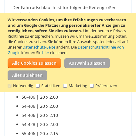
Der Fahrradschlauch ist für folgende Reifengrößen
geeignet:
Wir verwenden Cookies, um Ihre Erfahrungen zu verbessern
40-406 | 20 x 1.50
und um Google die Platzierung personalisierter Anzeigen zu
ermöglichen, sofern Sie dies zulassen.
Um der neuen e-Privacy-
42-406 | 20 x 1.60
Richtlinie zu entsprechen, müssen wir um Ihre Zustimmung bitten,
die Cookies zu setzen.
Sie können Ihre Auswahl später jederzeit auf
44-406 | 20 x 1.50
unserer
Datenschutz-Seite
ändern. Die
Datenschutzrichtlinie von
44-406 | 20 x 1.625
Google
können Sie
hier
einsehen.
44-406 | 20 x 1.75
Alle Cookies zulassen
Auswahl zulassen
47-406 | 20 x 1.75
Alles ablehnen
47-406 | 20 x 1.85
Notwendig
Statistiken
Marketing
Präferenzen
47-406 | 20 x 1.90
50-406 | 20 x 2.00
54-406 | 20 x 2.00
54-406 | 20 x 2.10
54-428 | 20 x 2.00
55-406 | 20 x 2.15