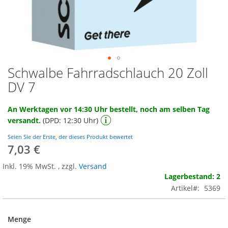
Schwalbe Fahrradschlauch 20 Zoll
Zum
Anfang
DV 7
der
Bildgalerie
An Werktagen vor 14:30 Uhr bestellt, noch am selben Tag
springen
versandt.
(DPD: 12:30 Uhr)
Seien Sie der Erste, der dieses Produkt bewertet
7,03 €
Inkl. 19% MwSt.
,
zzgl.
Versand
Lagerbestand: 2
Artikel
5369
Menge