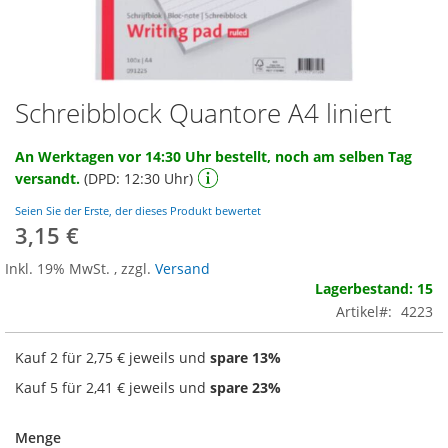
Schreibblock Quantore A4 liniert
Zum
Anfang
der
An Werktagen vor 14:30 Uhr bestellt, noch am selben Tag
Bildgalerie
versandt.
(DPD: 12:30 Uhr)
springen
Seien Sie der Erste, der dieses Produkt bewertet
3,15 €
Inkl. 19% MwSt.
,
zzgl.
Versand
Lagerbestand: 15
Artikel
4223
Kauf 2 für
2,75 €
jeweils und
spare
13
%
Kauf 5 für
2,41 €
jeweils und
spare
23
%
Menge