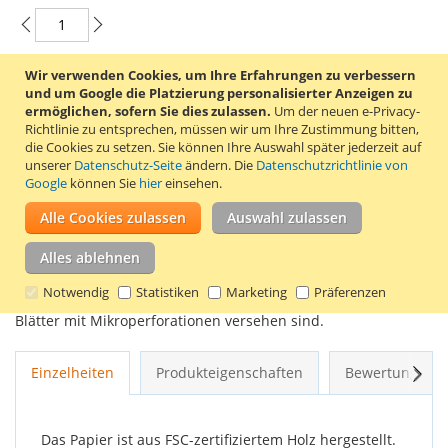
Wir verwenden Cookies, um Ihre Erfahrungen zu verbessern
In den Warenkorb
und um Google die Platzierung personalisierter Anzeigen zu
ermöglichen, sofern Sie dies zulassen.
Um der neuen e-Privacy-
Richtlinie zu entsprechen, müssen wir um Ihre Zustimmung bitten,
die Cookies zu setzen.
Sie können Ihre Auswahl später jederzeit auf
unserer
Datenschutz-Seite
ändern. Die
Datenschutzrichtlinie von
Google
können Sie
hier
einsehen.
ZUR WUNSCHLISTE HINZUFÜGEN
Alle Cookies zulassen
Auswahl zulassen
ZUR VERGLEICHSLISTE HINZUFÜGEN
Alles ablehnen
A4-Notizblock mit 100 Blatt liniertem 60-Gramm-Papier. Der
Schreibblock ist mit Stirnbandtuch geheftet. Die
Notwendig
Statistiken
Marketing
Präferenzen
Schreibpapierblätter lassen sich leicht herausreißen, da die
Blätter mit Mikroperforationen versehen sind.
Weit
Einzelheiten
Produkteigenschaften
Bewertungen
Das Papier ist aus FSC-zertifiziertem Holz hergestellt.