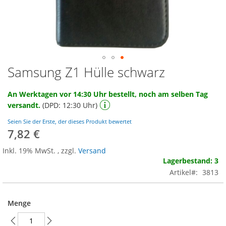
Samsung Z1 Hülle schwarz
Zum
Anfang
der
An Werktagen vor 14:30 Uhr bestellt, noch am selben Tag
Bildgalerie
versandt.
(DPD: 12:30 Uhr)
springen
Seien Sie der Erste, der dieses Produkt bewertet
7,82 €
Inkl. 19% MwSt.
,
zzgl.
Versand
Lagerbestand: 3
Artikel
3813
Menge