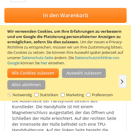
In den Warenkorb
Wir verwenden Cookies, um Ihre Erfahrungen zu verbessern
und um Google die Platzierung personalisierter Anzeigen zu
ermöglichen, sofern Sie dies zulassen.
Um der neuen e-Privacy-
ZUR WUNSCHLISTE HINZUFÜGEN
Richtlinie zu entsprechen, müssen wir um Ihre Zustimmung bitten,
die Cookies zu setzen.
Sie können Ihre Auswahl später jederzeit auf
ZUR VERGLEICHSLISTE HINZUFÜGEN
unserer
Datenschutz-Seite
ändern. Die
Datenschutzrichtlinie von
Google
können Sie
hier
einsehen.
Stylische Klapphülle für das Samsung Z1. Farbe schwarz.
Alle Cookies zulassen
Auswahl zulassen
Weit
Einzelheiten
Produkteigenschaften
Bewertungen
Alles ablehnen
Notwendig
Statistiken
Marketing
Präferenzen
Die Außenseite der Handyhülle besteht aus
Kunstleder. Die Handyhülle ist mit einem
Magnetverschluss ausgestattet, der das Öffnen und
Schließen der Hülle erleichtert. Auf der rechten Seite
der Innenseite der Hülle befindet sich eine TPU-
Handyhalterung. Auf der linken Seite besteht die