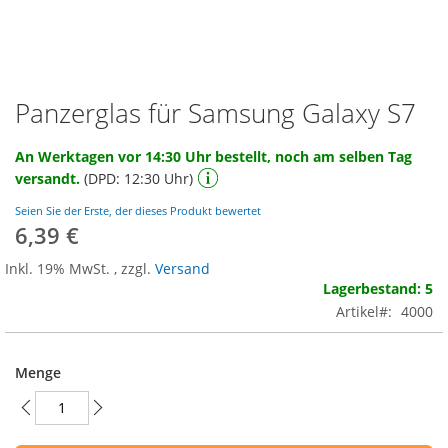
Panzerglas für Samsung Galaxy S7
Zum
Anfang
der
An Werktagen vor 14:30 Uhr bestellt, noch am selben Tag
Bildgalerie
versandt.
(DPD: 12:30 Uhr)
springen
Seien Sie der Erste, der dieses Produkt bewertet
6,39 €
Inkl. 19% MwSt.
,
zzgl.
Versand
Lagerbestand: 5
Artikel
4000
Menge