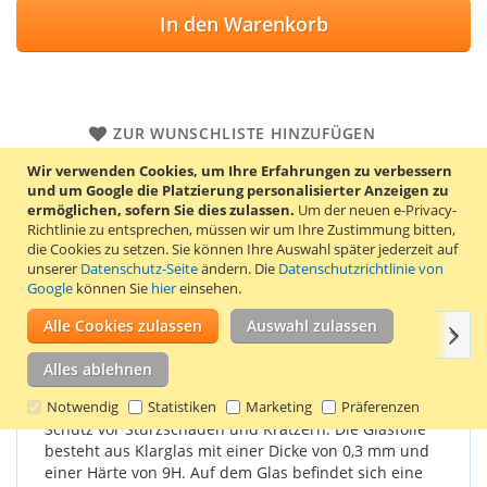
In den Warenkorb
ZUR WUNSCHLISTE HINZUFÜGEN
ZUR VERGLEICHSLISTE HINZUFÜGEN
Wir verwenden Cookies, um Ihre Erfahrungen zu verbessern
und um Google die Platzierung personalisierter Anzeigen zu
ermöglichen, sofern Sie dies zulassen.
Um der neuen e-Privacy-
Transparenter Displayschutz aus gehärtetem Glas für
Richtlinie zu entsprechen, müssen wir um Ihre Zustimmung bitten,
Samsung Galaxy S7. Der Displayschutz wird mit 2
die Cookies zu setzen.
Sie können Ihre Auswahl später jederzeit auf
Reinigungstüchern geliefert, mit denen der Bildschirm zuerst
unserer
Datenschutz-Seite
ändern. Die
Datenschutzrichtlinie von
gereinigt werden kann.
Google
können Sie
hier
einsehen.
Alle Cookies zulassen
Auswahl zulassen
Weit
Einzelheiten
Produkteigenschaften
Bewertungen
Alles ablehnen
Die Displayschutzfolie aus Glas bietet einen guten
Notwendig
Statistiken
Marketing
Präferenzen
Schutz vor Sturzschäden und Kratzern. Die Glasfolie
besteht aus Klarglas mit einer Dicke von 0,3 mm und
einer Härte von 9H. Auf dem Glas befindet sich eine