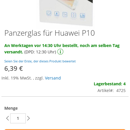
Panzerglas für Huawei P10
Zum
Anfang
der
An Werktagen vor 14:30 Uhr bestellt, noch am selben Tag
Bildgalerie
versandt.
(DPD: 12:30 Uhr)
springen
Seien Sie der Erste, der dieses Produkt bewertet
6,39 €
Inkl. 19% MwSt.
,
zzgl.
Versand
Lagerbestand: 4
Artikel
4725
Menge