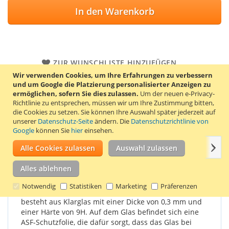
In den Warenkorb
ZUR WUNSCHLISTE HINZUFÜGEN
Wir verwenden Cookies, um Ihre Erfahrungen zu verbessern
ZUR VERGLEICHSLISTE HINZUFÜGEN
und um Google die Platzierung personalisierter Anzeigen zu
ermöglichen, sofern Sie dies zulassen.
Um der neuen e-Privacy-
Displayschutzfolie aus gehärtetem Glas für Huawei P10. Der
Richtlinie zu entsprechen, müssen wir um Ihre Zustimmung bitten,
Displayschutz wird mit 2 Reinigungstüchern geliefert, mit
die Cookies zu setzen.
Sie können Ihre Auswahl später jederzeit auf
denen der Bildschirm zuerst gereinigt werden kann.
unserer
Datenschutz-Seite
ändern. Die
Datenschutzrichtlinie von
Google
können Sie
hier
einsehen.
Weit
Einzelheiten
Produkteigenschaften
Bewertungen
Alle Cookies zulassen
Auswahl zulassen
Alles ablehnen
Die Displayschutzfolie aus Glas bietet einen guten
Notwendig
Statistiken
Marketing
Präferenzen
Schutz vor Sturzschäden und Kratzern. Die Glasfolie
besteht aus Klarglas mit einer Dicke von 0,3 mm und
einer Härte von 9H. Auf dem Glas befindet sich eine
ASF-Schutzfolie, die dafür sorgt, dass das Glas bei