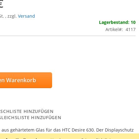
€
St.
,
zzgl.
Versand
Lagerbestand: 10
Artikel
4117
en Warenkorb
SCHLISTE HINZUFÜGEN
GLEICHSLISTE HINZUFÜGEN
 aus gehärtetem Glas für das HTC Desire 630. Der Displayschutz
inigungstüchern geliefert, mit denen der Bildschirm zuerst