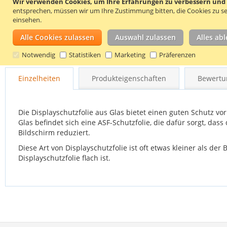
Wir verwenden Cookies, um Ihre Erfahrungen zu verbessern und um
entsprechen, müssen wir um Ihre Zustimmung bitten, die Cookies zu se
einsehen.
Alle Cookies zulassen
Auswahl zulassen
Alles ab
Notwendig
Statistiken
Marketing
Präferenzen
Zum
Anfang
Einzelheiten
Produkteigenschaften
Bewertu
der
Bildgalerie
springen
Die Displayschutzfolie aus Glas bietet einen guten Schutz vo
Glas befindet sich eine ASF-Schutzfolie, die dafür sorgt, das
Bildschirm reduziert.
Diese Art von Displayschutzfolie ist oft etwas kleiner als de
Displayschutzfolie flach ist.