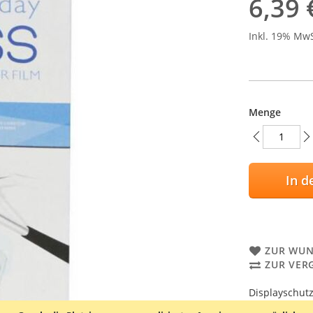
6,39 
Inkl. 19% Mw
Menge
In d
ZUR WUN
ZUR VER
Displayschutz
wird mit 2 Re