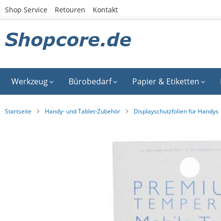
Zum
Shop Service
Retouren
Kontakt
Inhalt
springen
Werkzeug
Bürobedarf
Papier & Etiketten
Startseite
Handy- und Tablet-Zubehör
Displayschutzfolien für Handys
Zum
Ende
der
Bildgalerie
springen