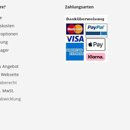
re?
Zahlungsarten
se
gskosten
roptionen
erung
Lager
s Angebot
e Webseite
aberecht
l. MwSt.
abwicklung