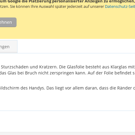
 Google die Platzierung personalisierter Anzeigen zu ermöglichen, s
gereinigt we
tzen.
Sie können Ihre Auswahl später jederzeit auf unserer
Datenschutz-Sei
lehnen
ngen
r Sturzschäden und Kratzern. Die Glasfolie besteht aus Klarglas m
s das Glas bei Bruch nicht zerspringen kann. Auf der Folie befinde
r Bildschirm des Handys. Das liegt vor allem daran, dass die Ränder 