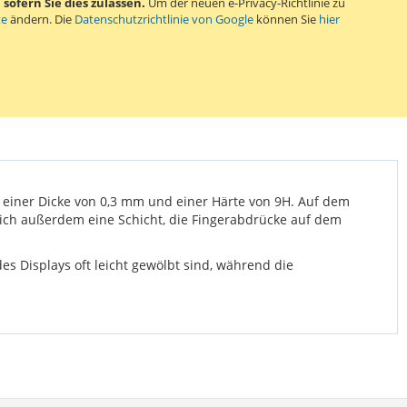
ofern Sie dies zulassen.
Um der neuen e-Privacy-Richtlinie zu
rden kann.
te
ändern. Die
Datenschutzrichtlinie von Google
können Sie
hier
it einer Dicke von 0,3 mm und einer Härte von 9H. Auf dem
t sich außerdem eine Schicht, die Fingerabdrücke auf dem
des Displays oft leicht gewölbt sind, während die