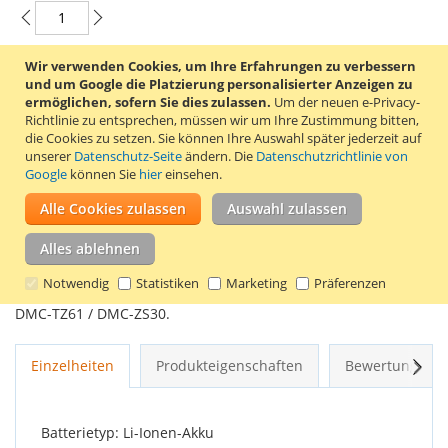
Wir verwenden Cookies, um Ihre Erfahrungen zu verbessern
In den Warenkorb
und um Google die Platzierung personalisierter Anzeigen zu
ermöglichen, sofern Sie dies zulassen.
Um der neuen e-Privacy-
Richtlinie zu entsprechen, müssen wir um Ihre Zustimmung bitten,
die Cookies zu setzen.
Sie können Ihre Auswahl später jederzeit auf
unserer
Datenschutz-Seite
ändern. Die
Datenschutzrichtlinie von
Google
können Sie
hier
einsehen.
ZUR WUNSCHLISTE HINZUFÜGEN
Alle Cookies zulassen
Auswahl zulassen
ZUR VERGLEICHSLISTE HINZUFÜGEN
Alles ablehnen
Kompatibler Panasonic DMW-BCM13 Akku von Duracell.
Dieser Akku ist geeignet für die Panasonic Lumix DMC-FT5 /
Notwendig
Statistiken
Marketing
Präferenzen
DMC-TS5 / DMC-TZ40 / DMC-TZ41 / DMC-TZ55 / DMC-TZ60 /
DMC-TZ61 / DMC-ZS30.
Weit
Einzelheiten
Produkteigenschaften
Bewertungen
Batterietyp: Li-Ionen-Akku