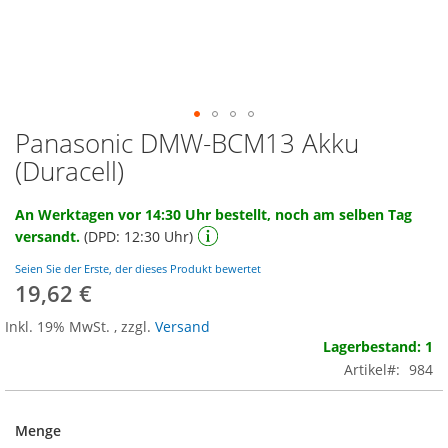
Panasonic DMW-BCM13 Akku
Zum
Anfang
(Duracell)
der
Bildgalerie
An Werktagen vor 14:30 Uhr bestellt, noch am selben Tag
springen
versandt.
(DPD: 12:30 Uhr)
Seien Sie der Erste, der dieses Produkt bewertet
19,62 €
Inkl. 19% MwSt.
,
zzgl.
Versand
Lagerbestand: 1
Artikel
984
Menge