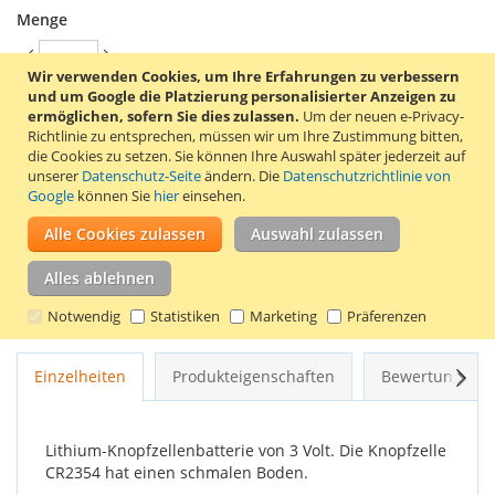
Menge
Wir verwenden Cookies, um Ihre Erfahrungen zu verbessern
und um Google die Platzierung personalisierter Anzeigen zu
ermöglichen, sofern Sie dies zulassen.
Um der neuen e-Privacy-
In den Warenkorb
Richtlinie zu entsprechen, müssen wir um Ihre Zustimmung bitten,
die Cookies zu setzen.
Sie können Ihre Auswahl später jederzeit auf
unserer
Datenschutz-Seite
ändern. Die
Datenschutzrichtlinie von
Google
können Sie
hier
einsehen.
Alle Cookies zulassen
Auswahl zulassen
ZUR WUNSCHLISTE HINZUFÜGEN
ZUR VERGLEICHSLISTE HINZUFÜGEN
Alles ablehnen
Notwendig
Statistiken
Marketing
Präferenzen
Knopfzellenbatterie CR2354 von Panasonic.
Weit
Einzelheiten
Produkteigenschaften
Bewertungen
Lithium-Knopfzellenbatterie von 3 Volt. Die Knopfzelle
CR2354 hat einen schmalen Boden.