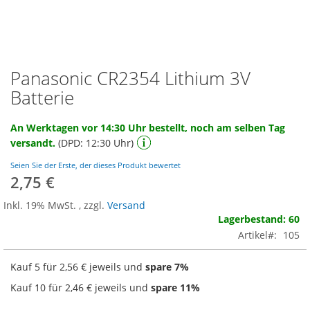
Panasonic CR2354 Lithium 3V
Zum
Anfang
Batterie
der
Bildgalerie
An Werktagen vor 14:30 Uhr bestellt, noch am selben Tag
springen
versandt.
(DPD: 12:30 Uhr)
Seien Sie der Erste, der dieses Produkt bewertet
2,75 €
Inkl. 19% MwSt.
,
zzgl.
Versand
Lagerbestand: 60
Artikel
105
Kauf 5 für
2,56 €
jeweils und
spare
7
%
Kauf 10 für
2,46 €
jeweils und
spare
11
%