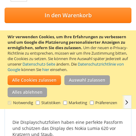
In den Warenkorb
Wir verwenden Cookies, um Ihre Erfahrungen zu verbessern
und um Google die Platzierung personalisierter Anzeigen zu
ZUR WUNSCHLISTE HINZUFÜGEN
ermöglichen, sofern Sie dies zulassen.
Um der neuen e-Privacy-
Richtlinie zu entsprechen, müssen wir um Ihre Zustimmung bitten,
ZUR VERGLEICHSLISTE HINZUFÜGEN
die Cookies zu setzen.
Sie können Ihre Auswahl später jederzeit auf
unserer
Datenschutz-Seite
ändern. Die
Datenschutzrichtlinie von
Trendy8 Displayschutz-Set für das Nokia Lumia 620. Das Set
Google
können Sie
hier
einsehen.
enthält 2 Displayschutzfolien, ein Reinigungstuch und eine
Karte zum Entfernen von Luftblasen unter der
Alle Cookies zulassen
Auswahl zulassen
Displayschutzfolie.
Alles ablehnen
Weit
Einzelheiten
Produkteigenschaften
Bewertungen
Notwendig
Statistiken
Marketing
Präferenzen
Die Displayschutzfolien haben eine perfekte Passform
und schützen das Display des Nokia Lumia 620 vor
Kratzern und Staub.