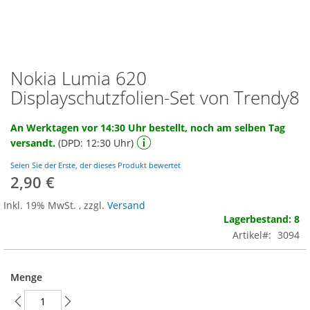
Nokia Lumia 620
Zum
Anfang
Displayschutzfolien-Set von Trendy8
der
Bildgalerie
An Werktagen vor 14:30 Uhr bestellt, noch am selben Tag
springen
versandt.
(DPD: 12:30 Uhr)
Seien Sie der Erste, der dieses Produkt bewertet
2,90 €
Inkl. 19% MwSt.
,
zzgl.
Versand
Lagerbestand: 8
Artikel
3094
Menge