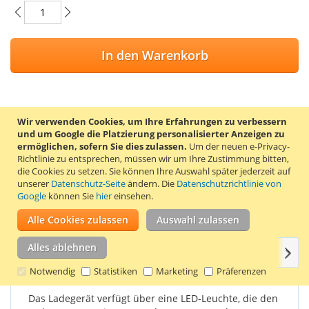
In den Warenkorb
Wir verwenden Cookies, um Ihre Erfahrungen zu verbessern
ZUR WUNSCHLISTE HINZUFÜGEN
und um Google die Platzierung personalisierter Anzeigen zu
ermöglichen, sofern Sie dies zulassen.
Um der neuen e-Privacy-
ZUR VERGLEICHSLISTE HINZUFÜGEN
Richtlinie zu entsprechen, müssen wir um Ihre Zustimmung bitten,
die Cookies zu setzen.
Sie können Ihre Auswahl später jederzeit auf
Dieses Ladegerät der deutschen Qualitätsmarke Patona ist für
unserer
Datenschutz-Seite
ändern. Die
Datenschutzrichtlinie von
den Nikon Kameraakku EN-EL23 geeignet. Der Nikon EN-EL23
Google
können Sie
hier
einsehen.
Akku ist in der Nikon CoolPix B700 / P600 / P610 / S810c / P900
enthalten.
Alle Cookies zulassen
Auswahl zulassen
Alles ablehnen
Weit
Einzelheiten
Produkteigenschaften
Bewertungen
Notwendig
Statistiken
Marketing
Präferenzen
Das Ladegerät verfügt über eine LED-Leuchte, die den