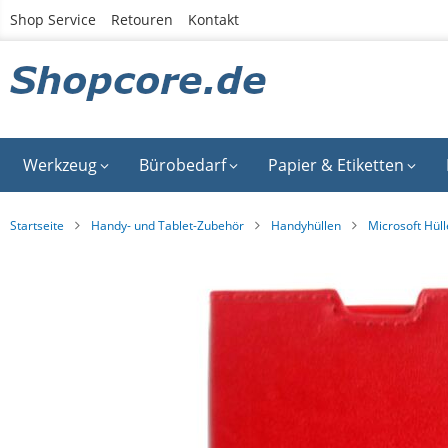
Zum
Shop Service
Retouren
Kontakt
Inhalt
springen
Werkzeug
Bürobedarf
Papier & Etiketten
Startseite
Handy- und Tablet-Zubehör
Handyhüllen
Microsoft Hül
Zum
Ende
der
Bildgalerie
springen