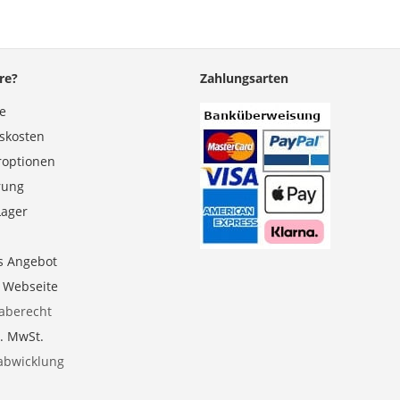
re?
Zahlungsarten
se
gskosten
roptionen
erung
Lager
s Angebot
e Webseite
aberecht
l. MwSt.
abwicklung