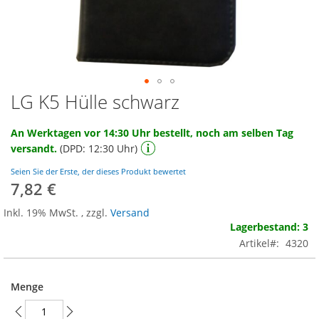
LG K5 Hülle schwarz
Zum
Anfang
der
An Werktagen vor 14:30 Uhr bestellt, noch am selben Tag
Bildgalerie
versandt.
(DPD: 12:30 Uhr)
springen
Seien Sie der Erste, der dieses Produkt bewertet
7,82 €
Inkl. 19% MwSt.
,
zzgl.
Versand
Lagerbestand: 3
Artikel
4320
Menge