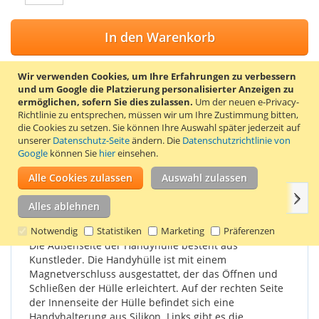
In den Warenkorb
Wir verwenden Cookies, um Ihre Erfahrungen zu verbessern
und um Google die Platzierung personalisierter Anzeigen zu
ermöglichen, sofern Sie dies zulassen.
Um der neuen e-Privacy-
ZUR WUNSCHLISTE HINZUFÜGEN
Richtlinie zu entsprechen, müssen wir um Ihre Zustimmung bitten,
die Cookies zu setzen.
Sie können Ihre Auswahl später jederzeit auf
ZUR VERGLEICHSLISTE HINZUFÜGEN
unserer
Datenschutz-Seite
ändern. Die
Datenschutzrichtlinie von
Google
können Sie
hier
einsehen.
Stylische Klapphülle für das LG K5. Farbe schwarz.
Alle Cookies zulassen
Auswahl zulassen
Weit
Einzelheiten
Produkteigenschaften
Bewertungen
Alles ablehnen
Notwendig
Statistiken
Marketing
Präferenzen
Die Außenseite der Handyhülle besteht aus
Kunstleder. Die Handyhülle ist mit einem
Magnetverschluss ausgestattet, der das Öffnen und
Schließen der Hülle erleichtert. Auf der rechten Seite
der Innenseite der Hülle befindet sich eine
Handyhalterung aus Silikon. Links gibt es die