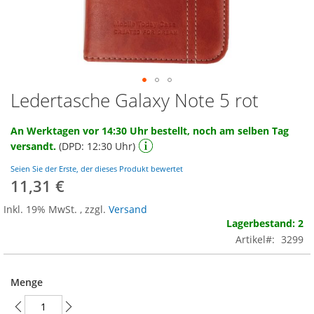
Ledertasche Galaxy Note 5 rot
Zum
Anfang
der
An Werktagen vor 14:30 Uhr bestellt, noch am selben Tag
Bildgalerie
versandt.
(DPD: 12:30 Uhr)
springen
Seien Sie der Erste, der dieses Produkt bewertet
11,31 €
Inkl. 19% MwSt.
,
zzgl.
Versand
Lagerbestand: 2
Artikel
3299
Menge