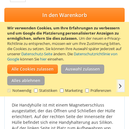
In den Warenkorb
Wir verwenden Cookies, um Ihre Erfahrungen zu verbessern
und um Google die Platzierung personalisierter Anzeigen zu
ermöglichen, sofern Sie dies zulassen.
Um der neuen e-Privacy-
Richtlinie zu entsprechen, müssen wir um Ihre Zustimmung bitten,
ZUR WUNSCHLISTE HINZUFÜGEN
die Cookies zu setzen.
Sie können Ihre Auswahl später jederzeit auf
ZUR VERGLEICHSLISTE HINZUFÜGEN
unserer
Datenschutz-Seite
ändern. Die
Datenschutzrichtlinie von
Google
können Sie
hier
einsehen.
Rote Klapphülle für das Samsung Galaxy Note 5. Diese
Alle Cookies zulassen
Auswahl zulassen
Handyhülle ist aus Naturleder gefertigt.
Alles ablehnen
Weit
Einzelheiten
Produkteigenschaften
Bewertungen
Notwendig
Statistiken
Marketing
Präferenzen
Die Handyhülle ist mit einem Magnetverschluss
ausgestattet, der das Öffnen und Schließen der Hülle
erleichtert. Auf der rechten Seite der Innenseite der
Hülle befindet sich eine Handyhalterung aus Silikon.
Auf der linken Seite ist Platz zum Aufbewahren von