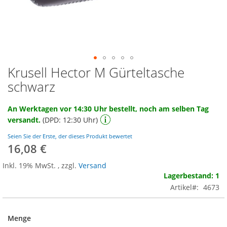
Krusell Hector M Gürteltasche
Zum
Anfang
schwarz
der
Bildgalerie
An Werktagen vor 14:30 Uhr bestellt, noch am selben Tag
springen
versandt.
(DPD: 12:30 Uhr)
Seien Sie der Erste, der dieses Produkt bewertet
16,08 €
Inkl. 19% MwSt.
,
zzgl.
Versand
Lagerbestand: 1
Artikel
4673
Menge