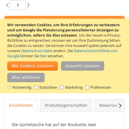
In den Warenkorb
Wir verwenden Cookies, um Ihre Erfahrungen zu verbessern
und um Google die Platzierung personalisierter Anzeigen zu
ermöglichen, sofern Sie dies zulassen.
Um der neuen e-Privacy-
Richtlinie zu entsprechen, müssen wir um Ihre Zustimmung bitten,
die Cookies zu setzen.
Sie können Ihre Auswahl später jederzeit auf
unserer
Datenschutz-Seite
ändern. Die
Datenschutzrichtlinie von
ZUR WUNSCHLISTE HINZUFÜGEN
Google
können Sie
hier
einsehen.
ZUR VERGLEICHSLISTE HINZUFÜGEN
Alle Cookies zulassen
Auswahl zulassen
Dünne und formschöne Gürteltasche aus glänzendem,
Alles ablehnen
weichem Echtleder mit Wildleder-Innenfutter. Die
Gürteltasche hat einen unsichtbaren Magnetverschluss. Die
Notwendig
Statistiken
Marketing
Präferenzen
Innenmaße dieser Hülle betragen 110 x 51 x 12 mm.
Weit
Einzelheiten
Produkteigenschaften
Bewertungen
Die Gürteltasche hat auf der Rückseite zwei