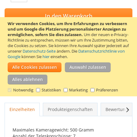
In den Warenkorb
Wir verwenden Cookies, um Ihre Erfahrungen zu verbessern
und um Google die Platzierung personalisierter Anzeigen zu
ermöglichen, sofern Sie dies zulassen.
Um der neuen e-Privacy-
Richtlinie zu entsprechen, müssen wir um Ihre Zustimmung bitten,
die Cookies zu setzen.
Sie können Ihre Auswahl später jederzeit auf
ZUR WUNSCHLISTE HINZUFÜGEN
unserer
Datenschutz-Seite
ändern. Die
Datenschutzrichtlinie von
Google
können Sie
ZUR VERGLEICHSLISTE HINZUFÜGEN
hier
einsehen.
Alle Cookies zulassen
Auswahl zulassen
Dieser Kitvision Splash Selfie Stick ist von 20 auf 97 cm
ausziehbar und eignet sich für Kameras mit 1/4″ Gewinde
Alles ablehnen
und Smartphones (55 bis 80 mm breit). Der Selfie-Stick ist
sehr einfach zu bedienen. Die Fotos können mit dem Timer
Notwendig
Statistiken
Marketing
Präferenzen
des Smartphones oder der Kamera aufgenommen werden.
Weit
Einzelheiten
Produkteigenschaften
Bewertungen
Maximales Kameragewicht: 500 Gramm
Anzahl der Teleskopschüsse: 7