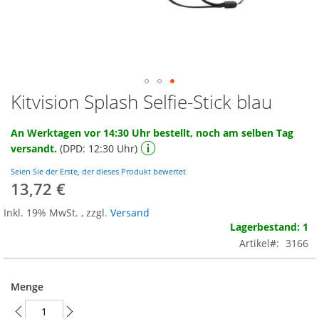
Kitvision Splash Selfie-Stick blau
Zum
Anfang
der
An Werktagen vor 14:30 Uhr bestellt, noch am selben Tag
Bildgalerie
versandt.
(DPD: 12:30 Uhr)
springen
Seien Sie der Erste, der dieses Produkt bewertet
13,72 €
Inkl. 19% MwSt.
,
zzgl.
Versand
Lagerbestand: 1
Artikel
3166
Menge