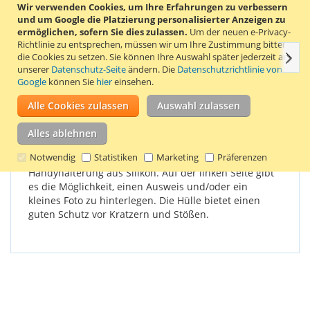
Wir verwenden Cookies, um Ihre Erfahrungen zu verbessern
Stylische Klapphülle für iPhone 7, iPhone 8, iPhone SE (2020)
und um Google die Platzierung personalisierter Anzeigen zu
und iPhone SE (2022). Farbe Rot.
ermöglichen, sofern Sie dies zulassen.
Um der neuen e-Privacy-
Richtlinie zu entsprechen, müssen wir um Ihre Zustimmung bitten,
Weit
die Cookies zu setzen.
Sie können Ihre Auswahl später jederzeit auf
Einzelheiten
Produkteigenschaften
Bewertungen
unserer
Datenschutz-Seite
ändern. Die
Datenschutzrichtlinie von
Google
können Sie
hier
einsehen.
Die Außenseite der Handyhülle besteht aus
Alle Cookies zulassen
Auswahl zulassen
Kunstleder. Die Handyhülle ist mit einem
Magnetverschluss ausgestattet, der das Öffnen und
Alles ablehnen
Schließen der Hülle erleichtert. Auf der rechten Seite
Notwendig
Statistiken
Marketing
Präferenzen
der Innenseite der Hülle befindet sich eine
Handyhalterung aus Silikon. Auf der linken Seite gibt
es die Möglichkeit, einen Ausweis und/oder ein
kleines Foto zu hinterlegen. Die Hülle bietet einen
guten Schutz vor Kratzern und Stößen.