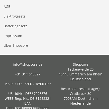
AGB
Elektrogesetz
Batteriegesetz
Impressum
Über Shopcore
info@shopcore.de
Shopcore
Tackenweide 25
+31 314 645527
46446 Emmerich am Rhein
Deutschland
Mo. bis Frei. 9:00 - 18:00 Uhr
Besuchsadresse (Lager):
USt-IdNr.: DE367098876
Grutbroek 30
WEEE-Reg.-Nr.: DE 81252321
7008AM Doetinchem
IBAN:
Niederlande
DE56100180000398085295