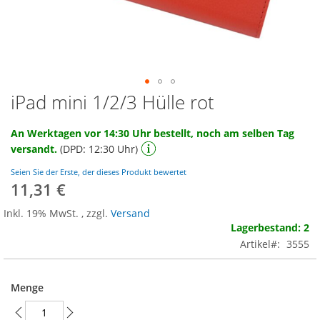
iPad mini 1/2/3 Hülle rot
Zum
Anfang
der
An Werktagen vor 14:30 Uhr bestellt, noch am selben Tag
Bildgalerie
versandt.
(DPD: 12:30 Uhr)
springen
Seien Sie der Erste, der dieses Produkt bewertet
11,31 €
Inkl. 19% MwSt.
,
zzgl.
Versand
Lagerbestand: 2
Artikel
3555
Menge