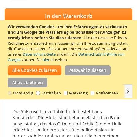
In den Warenkorb
Wir verwenden Cookies, um Ihre Erfahrungen zu verbessern
und um Google die Platzierung personalisierter Anzeigen zu
ermöglichen, sofern Sie dies zulassen.
Um der neuen e-Privacy-
Richtlinie zu entsprechen, müssen wir um Ihre Zustimmung bitten,
ZUR WUNSCHLISTE HINZUFÜGEN
die Cookies zu setzen.
Sie können Ihre Auswahl später jederzeit auf
unserer
Datenschutz-Seite
ändern. Die
Datenschutzrichtlinie von
ZUR VERGLEICHSLISTE HINZUFÜGEN
Google
können Sie
hier
einsehen.
Stylisches, um 360° drehbares Tablet-Cover für das iPad mini
Alle Cookies zulassen
Auswahl zulassen
1/2/3. Farbe Rot.
Alles ablehnen
Weit
Einzelheiten
Produkteigenschaften
Bewertungen
Notwendig
Statistiken
Marketing
Präferenzen
Die Außenseite der Tablethülle besteht aus
Kunstleder. Die Hülle ist mit einem elastischen Band
ausgestattet, das das Öffnen und Schließen der Hülle
erleichtert. Im Inneren der Hülle befindet sich ein
harter, stabiler Tablet-Halter. Die Hülle bietet einen