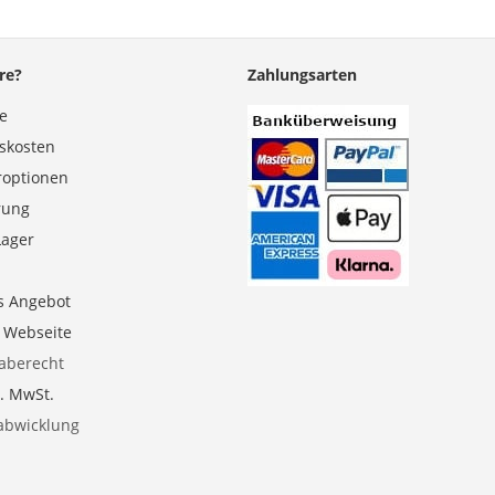
re?
Zahlungsarten
se
gskosten
roptionen
erung
Lager
s Angebot
e Webseite
aberecht
l. MwSt.
abwicklung