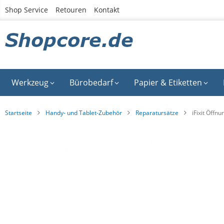
Zum
Shop Service
Retouren
Kontakt
Inhalt
springen
Werkzeug
Bürobedarf
Papier & Etiketten
Startseite
Handy- und Tablet-Zubehör
Reparatursätze
iFixit Öffn
Zum
Ende
der
Bildgalerie
springen