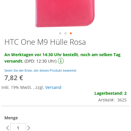
HTC One M9 Hülle Rosa
Zum
Anfang
der
An Werktagen vor 14:30 Uhr bestellt, noch am selben Tag
Bildgalerie
versandt.
(DPD: 12:30 Uhr)
springen
Seien Sie der Erste, der dieses Produkt bewertet
7,82 €
Inkl. 19% MwSt.
,
zzgl.
Versand
Lagerbestand: 2
Artikel
3625
Menge