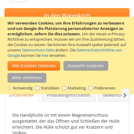
In den Warenkorb
Wir verwenden Cookies, um Ihre Erfahrungen zu verbessern
und um Google die Platzierung personalisierter Anzeigen zu
ermöglichen, sofern Sie dies zulassen.
Um der neuen e-Privacy-
Richtlinie zu entsprechen, müssen wir um Ihre Zustimmung bitten,
die Cookies zu setzen.
Sie können Ihre Auswahl später jederzeit auf
ZUR WUNSCHLISTE HINZUFÜGEN
unserer
Datenschutz-Seite
ändern. Die
Datenschutzrichtlinie von
Google
können Sie
ZUR VERGLEICHSLISTE HINZUFÜGEN
hier
einsehen.
Alle Cookies zulassen
Auswahl zulassen
Stylische pinkfarbene Klapphülle für das HTC One M9. Diese
Handyhülle besteht aus robustem Kunstleder mit einer
Alles ablehnen
Handyhalterung aus Silikon auf der Innenseite.
Notwendig
Statistiken
Marketing
Präferenzen
Weit
Einzelheiten
Produkteigenschaften
Bewertungen
Die Handyhülle ist mit einem Magnetverschluss
ausgestattet, der das Öffnen und Schließen der Hülle
erleichtert. Die Hülle schützt gut vor Kratzern und
Stößen.