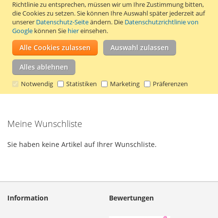
Richtlinie zu entsprechen, müssen wir um Ihre Zustimmung bitten,
In den Warenkorb
die Cookies zu setzen.
Sie können Ihre Auswahl später jederzeit auf
unserer
Datenschutz-Seite
ändern. Die
Datenschutzrichtlinie von
ZUR
ZUR
Google
können Sie
hier
einsehen.
WUNSCHLISTE
VERGLEICHSLISTE
Alle Cookies zulassen
Auswahl zulassen
Stylische Klapphülle für das Samsung
HINZUFÜGEN
HINZUFÜGEN
Galaxy J1 mini (2016). Farbe Rot.
Mehr
Alles ablehnen
erfahren
Notwendig
Statistiken
Marketing
Präferenzen
Meine Wunschliste
Sie haben keine Artikel auf Ihrer Wunschliste.
Information
Bewertungen