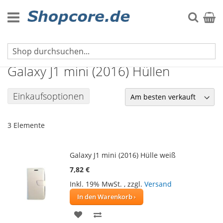
Zum
Inhalt
Suche
Mein 
springen
Galaxy J-Serie Hüllen
Galaxy J1 mini (2016) Hüllen
Einkaufsoptionen
3
Elemente
Galaxy J1 mini (2016) Hülle weiß
7,82 €
Inkl. 19% MwSt.
,
zzgl.
Versand
In den Warenkorb
ZUR
ZUR