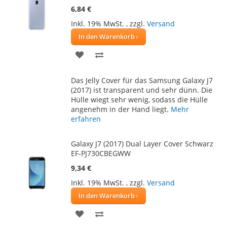
6,84 €
Inkl. 19% MwSt.
,
zzgl.
Versand
In den Warenkorb
ZUR
ZUR
WUNSCHLISTE
VERGLEICHSLISTE
Das Jelly Cover für das Samsung Galaxy J7
HINZUFÜGEN
HINZUFÜGEN
(2017) ist transparent und sehr dünn. Die
Hülle wiegt sehr wenig, sodass die Hülle
angenehm in der Hand liegt.
Mehr
erfahren
Galaxy J7 (2017) Dual Layer Cover Schwarz
EF-PJ730CBEGWW
9,34 €
Inkl. 19% MwSt.
,
zzgl.
Versand
In den Warenkorb
ZUR
ZUR