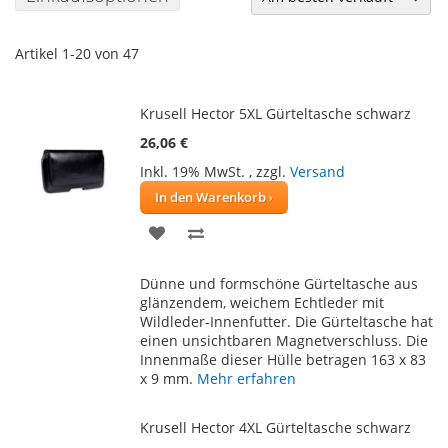
Artikel
1
-
20
von
47
Krusell Hector 5XL Gürteltasche schwarz
26,06 €
Inkl. 19% MwSt.
,
zzgl.
Versand
In den Warenkorb
ZUR
ZUR
WUNSCHLISTE
VERGLEICHSLISTE
Dünne und formschöne Gürteltasche aus
HINZUFÜGEN
HINZUFÜGEN
glänzendem, weichem Echtleder mit
Wildleder-Innenfutter. Die Gürteltasche hat
einen unsichtbaren Magnetverschluss. Die
Innenmaße dieser Hülle betragen 163 x 83
x 9 mm.
Mehr erfahren
Krusell Hector 4XL Gürteltasche schwarz