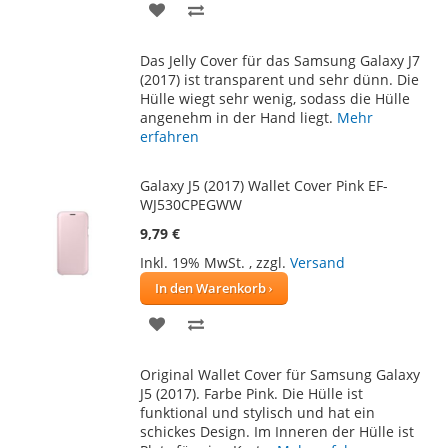
ZUR
ZUR
WUNSCHLISTE
VERGLEICHSLISTE
Das Jelly Cover für das Samsung Galaxy J7
HINZUFÜGEN
HINZUFÜGEN
(2017) ist transparent und sehr dünn. Die
Hülle wiegt sehr wenig, sodass die Hülle
angenehm in der Hand liegt.
Mehr
erfahren
Galaxy J5 (2017) Wallet Cover Pink EF-
WJ530CPEGWW
9,79 €
Inkl. 19% MwSt.
,
zzgl.
Versand
In den Warenkorb
ZUR
ZUR
WUNSCHLISTE
VERGLEICHSLISTE
Original Wallet Cover für Samsung Galaxy
HINZUFÜGEN
HINZUFÜGEN
J5 (2017). Farbe Pink. Die Hülle ist
funktional und stylisch und hat ein
schickes Design. Im Inneren der Hülle ist