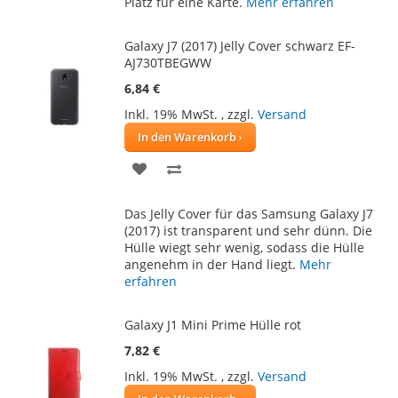
Platz für eine Karte.
Mehr erfahren
Galaxy J7 (2017) Jelly Cover schwarz EF-
AJ730TBEGWW
6,84 €
Inkl. 19% MwSt.
,
zzgl.
Versand
In den Warenkorb
ZUR
ZUR
WUNSCHLISTE
VERGLEICHSLISTE
Das Jelly Cover für das Samsung Galaxy J7
HINZUFÜGEN
HINZUFÜGEN
(2017) ist transparent und sehr dünn. Die
Hülle wiegt sehr wenig, sodass die Hülle
angenehm in der Hand liegt.
Mehr
erfahren
Galaxy J1 Mini Prime Hülle rot
7,82 €
Inkl. 19% MwSt.
,
zzgl.
Versand