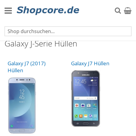
Zum
Inhalt
Suche
Mein 
springen
Samsung Handyhüllen
Galaxy J-Serie Hüllen
Galaxy J7 (2017)
Galaxy J7 Hüllen
Hüllen