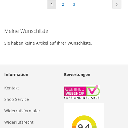
Seite
Seite
Weiter
Sie
Seite
Seite
1
2
3
lesen
gerade
Meine Wunschliste
die
Seite
Sie haben keine Artikel auf Ihrer Wunschliste.
Information
Bewertungen
Kontakt
Shop Service
Widerrufsformular
Widerrufsrecht