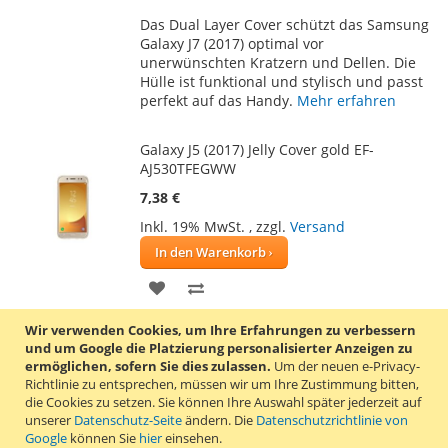
WUNSCHLISTE
VERGLEICHSLISTE
Das Dual Layer Cover schützt das Samsung
HINZUFÜGEN
HINZUFÜGEN
Galaxy J7 (2017) optimal vor
unerwünschten Kratzern und Dellen. Die
Hülle ist funktional und stylisch und passt
perfekt auf das Handy.
Mehr erfahren
Galaxy J5 (2017) Jelly Cover gold EF-
AJ530TFEGWW
7,38 €
Inkl. 19% MwSt.
,
zzgl.
Versand
In den Warenkorb
ZUR
ZUR
WUNSCHLISTE
VERGLEICHSLISTE
Wir verwenden Cookies, um Ihre Erfahrungen zu verbessern
Das Jelly Cover für das Samsung Galaxy J5
und um Google die Platzierung personalisierter Anzeigen zu
HINZUFÜGEN
HINZUFÜGEN
(2017) ist transparent und sehr dünn. Die
ermöglichen, sofern Sie dies zulassen.
Um der neuen e-Privacy-
Hülle wiegt sehr wenig, sodass die Hülle
Richtlinie zu entsprechen, müssen wir um Ihre Zustimmung bitten,
angenehm in der Hand liegt.
Mehr
die Cookies zu setzen.
Sie können Ihre Auswahl später jederzeit auf
erfahren
unserer
Datenschutz-Seite
ändern. Die
Datenschutzrichtlinie von
Google
können Sie
hier
einsehen.