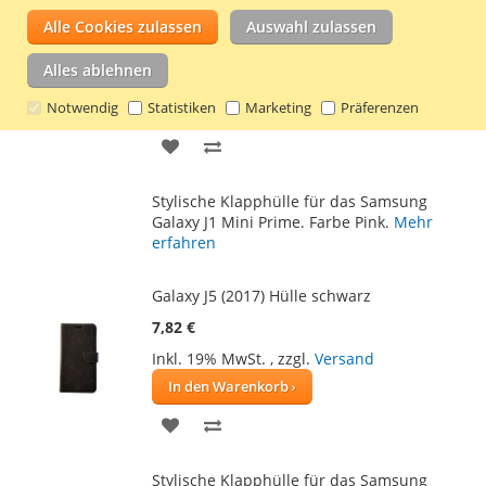
Galaxy J1 Mini Prime Hülle Rosa
Alle Cookies zulassen
Auswahl zulassen
7,82 €
Alles ablehnen
Inkl. 19% MwSt.
,
zzgl.
Versand
Notwendig
Statistiken
In den Warenkorb
Marketing
Präferenzen
ZUR
ZUR
WUNSCHLISTE
VERGLEICHSLISTE
Stylische Klapphülle für das Samsung
HINZUFÜGEN
HINZUFÜGEN
Galaxy J1 Mini Prime. Farbe Pink.
Mehr
erfahren
Galaxy J5 (2017) Hülle schwarz
7,82 €
Inkl. 19% MwSt.
,
zzgl.
Versand
In den Warenkorb
ZUR
ZUR
WUNSCHLISTE
VERGLEICHSLISTE
Stylische Klapphülle für das Samsung