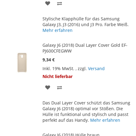
ZUR
ZUR
WUNSCHLISTE
VERGLEICHSLISTE
Stylische Klapphülle für das Samsung
HINZUFÜGEN
HINZUFÜGEN
Galaxy J3, J3 (2016) und J3 Pro. Farbe Weiß.
Mehr erfahren
Galaxy J6 (2018) Dual Layer Cover Gold EF-
PJ600CFEGWW
9,34 €
Inkl. 19% MwSt.
,
zzgl.
Versand
Nicht lieferbar
ZUR
ZUR
WUNSCHLISTE
VERGLEICHSLISTE
Das Dual Layer Cover schützt das Samsung
HINZUFÜGEN
HINZUFÜGEN
Galaxy J6 (2018) optimal vor Stößen. Die
Hülle ist funktional und stylisch und passt
perfekt auf das Handy.
Mehr erfahren
Galaxy J6 (2018) Hülle braun