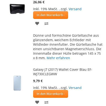
26,06 €
Inkl. 19% MwSt.
,
zzgl.
Versand
In den Warenkorb
ZUR
ZUR
WUNSCHLISTE
VERGLEICHSLISTE
Dünne und formschöne Gürteltasche aus
HINZUFÜGEN
HINZUFÜGEN
glänzendem, weichem Echtleder mit
Wildleder-Innenfutter. Die Gürteltasche hat
einen unsichtbaren Magnetverschluss. Die
Innenmaße dieser Hülle betragen 145 x 75
x 8 mm.
Mehr erfahren
Galaxy J7 (2017) Wallet Cover Blau EF-
WJ730CLEGWW
9,79 €
Inkl. 19% MwSt.
,
zzgl.
Versand
In den Warenkorb
ZUR
ZUR