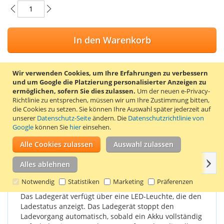
In den Warenkorb
Wir verwenden Cookies, um Ihre Erfahrungen zu verbessern
und um Google die Platzierung personalisierter Anzeigen zu
ZUR WUNSCHLISTE HINZUFÜGEN
ermöglichen, sofern Sie dies zulassen.
Um der neuen e-Privacy-
Richtlinie zu entsprechen, müssen wir um Ihre Zustimmung bitten,
ZUR VERGLEICHSLISTE HINZUFÜGEN
die Cookies zu setzen.
Sie können Ihre Auswahl später jederzeit auf
unserer
Datenschutz-Seite
ändern. Die
Datenschutzrichtlinie von
Dieses Ladegerät der deutschen Qualitätsmarke Patona ist für
Google
können Sie
hier
einsehen.
die Akkus der GoPro Hero 3 und GoPro Hero 3 Plus geeignet.
Alle Cookies zulassen
Auswahl zulassen
Weit
Einzelheiten
Produkteigenschaften
Bewertungen
Alles ablehnen
Notwendig
Statistiken
Marketing
Präferenzen
Das Ladegerät verfügt über eine LED-Leuchte, die den
Ladestatus anzeigt. Das Ladegerät stoppt den
Ladevorgang automatisch, sobald ein Akku vollständig