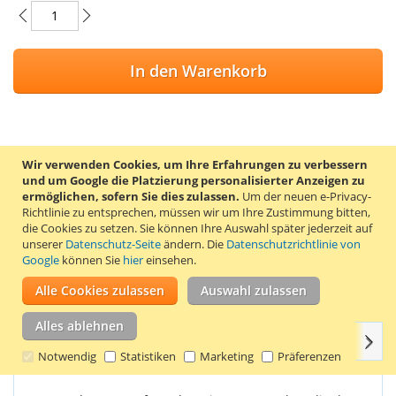
In den Warenkorb
ZUR WUNSCHLISTE HINZUFÜGEN
Wir verwenden Cookies, um Ihre Erfahrungen zu verbessern
und um Google die Platzierung personalisierter Anzeigen zu
ZUR VERGLEICHSLISTE HINZUFÜGEN
ermöglichen, sofern Sie dies zulassen.
Um der neuen e-Privacy-
Richtlinie zu entsprechen, müssen wir um Ihre Zustimmung bitten,
Dieses Ladegerät der deutschen Qualitätsmarke Patona ist für
die Cookies zu setzen.
Sie können Ihre Auswahl später jederzeit auf
die GoPro Akkus AHDBT-001 und ABPAK-001 geeignet. Diese
unserer
Datenschutz-Seite
ändern. Die
Datenschutzrichtlinie von
Akkus sind im GoPro HD Hero / HD Motorsports Hero / HD
Google
können Sie
hier
einsehen.
Helmet Hero / HD Surf Hero / HD Hero Naked / HD Hero 960
Alle Cookies zulassen
Auswahl zulassen
enthalten.
Alles ablehnen
Weit
Einzelheiten
Produkteigenschaften
Bewertungen
Notwendig
Statistiken
Marketing
Präferenzen