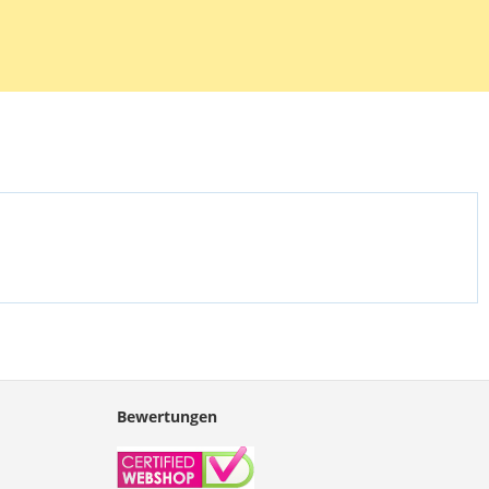
länzenden A5 Laminierfolien der Marke GBC. Die Dicke pro Seite
krometer, also insgesamt 2 x 75 = 150 Mikrometer. Die
n werden mit einem Werkzeug geliefert, das das Zentrieren eines
eichtert.
Bewertungen