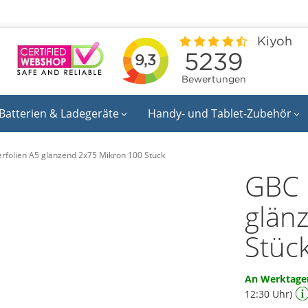
Batterien & Ladegeräte
Handy- und Tablet-Zubehör
rfolien A5 glänzend 2x75 Mikron 100 Stück
GBC 
glän
Stüc
An Werktagen
12:30 Uhr)