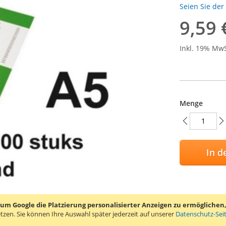
Seien Sie der
9,59 
Inkl. 19% Mw
Menge
In d
ZUR WUN
 Google die Platzierung personalisierter Anzeigen zu ermöglichen, s
ZUR VER
tzen.
Sie können Ihre Auswahl später jederzeit auf unserer
Datenschutz-Sei