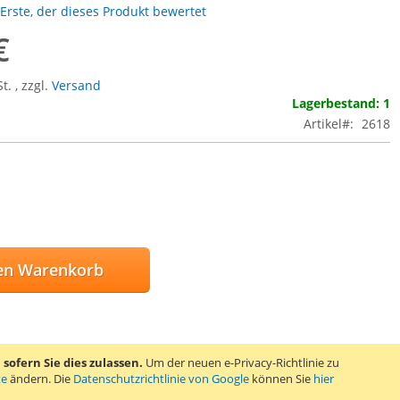
 Erste, der dieses Produkt bewertet
€
St.
,
zzgl.
Versand
Lagerbestand: 1
Artikel
2618
en Warenkorb
SCHLISTE HINZUFÜGEN
ofern Sie dies zulassen.
Um der neuen e-Privacy-Richtlinie zu
GLEICHSLISTE HINZUFÜGEN
te
ändern. Die
Datenschutzrichtlinie von Google
können Sie
hier