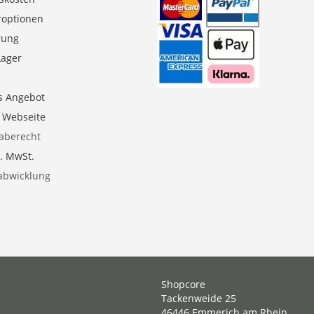
roptionen
erung
Lager
s Angebot
e Webseite
aberecht
l. MwSt.
abwicklung
Shopcore
Tackenweide 25
46446 Emmerich am Rhein