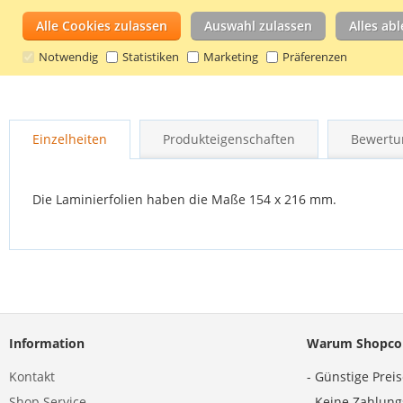
Alle Cookies zulassen
Auswahl zulassen
Alles ab
Notwendig
Statistiken
Marketing
Präferenzen
Zum
Anfang
Einzelheiten
Produkteigenschaften
Bewertu
der
Bildgalerie
springen
Die Laminierfolien haben die Maße 154 x 216 mm.
Information
Warum Shopco
Kontakt
- Günstige Prei
Shop Service
- Keine Zahlun