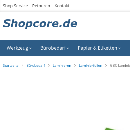
Zum
Shop Service
Retouren
Kontakt
Inhalt
springen
Werkzeug
Bürobedarf
Papier & Etiketten
Startseite
Bürobedarf
Laminieren
Laminierfolien
GBC Laminie
Zum
Ende
der
Bildgalerie
springen