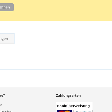
Box mit 100 g
lehnen
beträgt 75 Mi
Laminierfolie
Dokuments erl
ngen
re?
Zahlungsarten
se
gskosten