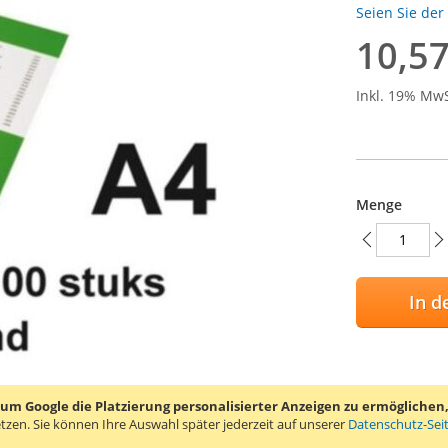
Seien Sie der
10,57
Inkl. 19% Mw
Menge
In d
ZUR WUN
 Google die Platzierung personalisierter Anzeigen zu ermöglichen, s
ZUR VER
tzen.
Sie können Ihre Auswahl später jederzeit auf unserer
Datenschutz-Sei