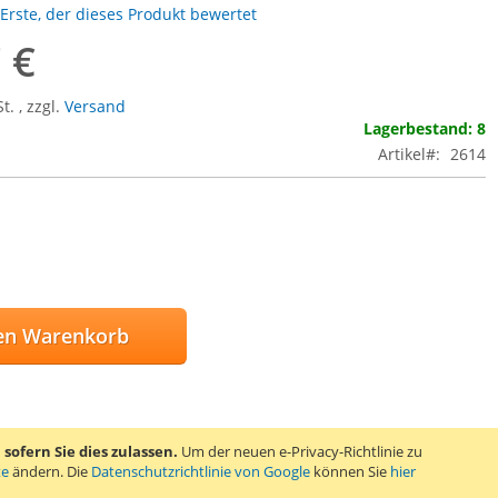
 Erste, der dieses Produkt bewertet
 €
St.
,
zzgl.
Versand
Lagerbestand: 8
Artikel
2614
en Warenkorb
SCHLISTE HINZUFÜGEN
ofern Sie dies zulassen.
Um der neuen e-Privacy-Richtlinie zu
GLEICHSLISTE HINZUFÜGEN
te
ändern. Die
Datenschutzrichtlinie von Google
können Sie
hier