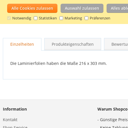
Alle Cookies zulassen
Auswahl zulassen
Alles ab
Notwendig
Statistiken
Marketing
Präferenzen
Zum
Anfang
Einzelheiten
Produkteigenschaften
Bewertu
der
Bildgalerie
springen
Die Laminierfolien haben die Maße 216 x 303 mm.
Information
Warum Shopco
Kontakt
- Günstige Prei
Shop Service
- Keine Zahlun