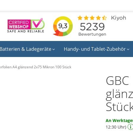
Batterien & Ladegeräte
Handy- und Tablet-Zubehör
rfolien A4 glänzend 2x75 Mikron 100 Stück
GBC 
glän
Stüc
An Werktagen
12:30 Uhr)