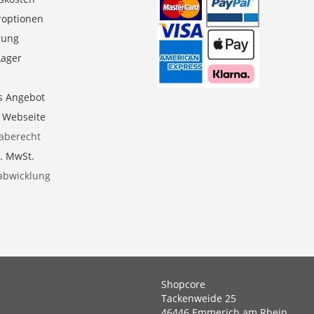
roptionen
erung
Lager
s Angebot
e Webseite
aberecht
l. MwSt.
abwicklung
Shopcore
Tackenweide 25
46446 Emmerich am Rhein