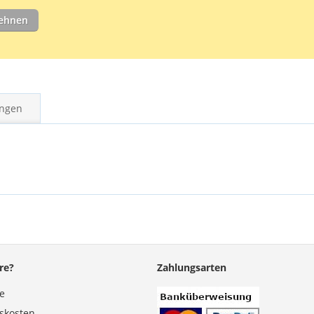
Box mit 100 g
lehnen
beträgt 75 Mi
Laminierfolie
Dokuments erl
ngen
re?
Zahlungsarten
se
gskosten