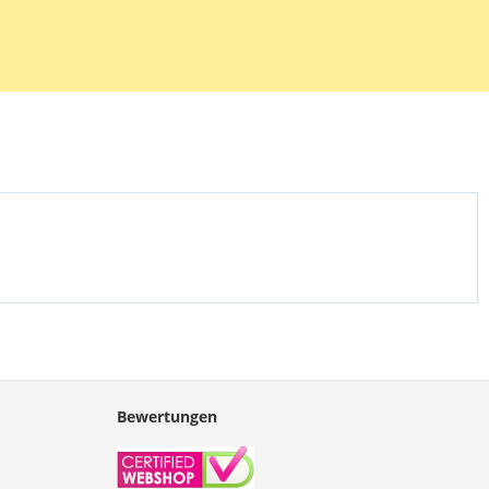
länzenden A4 Laminierfolien der Marke GBC. Die Dicke pro Seite
krometer, also insgesamt 2 x 75 = 150 Mikrometer. Die
n werden mit einem Werkzeug geliefert, das das Zentrieren eines
eichtert.
Bewertungen