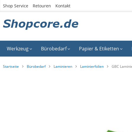
Zum
Shop Service
Retouren
Kontakt
Inhalt
springen
Werkzeug
Bürobedarf
Papier & Etiketten
Startseite
Bürobedarf
Laminieren
Laminierfolien
GBC Laminie
Zum
Ende
der
Bildgalerie
springen