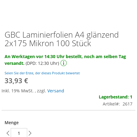
GBC Laminierfolien A4 glänzend
Zum
Anfang
2x175 Mikron 100 Stück
der
Bildgalerie
An Werktagen vor 14:30 Uhr bestellt, noch am selben Tag
springen
versandt.
(DPD: 12:30 Uhr)
Seien Sie der Erste, der dieses Produkt bewertet
33,93 €
Inkl. 19% MwSt.
,
zzgl.
Versand
Lagerbestand: 1
Artikel
2617
Menge