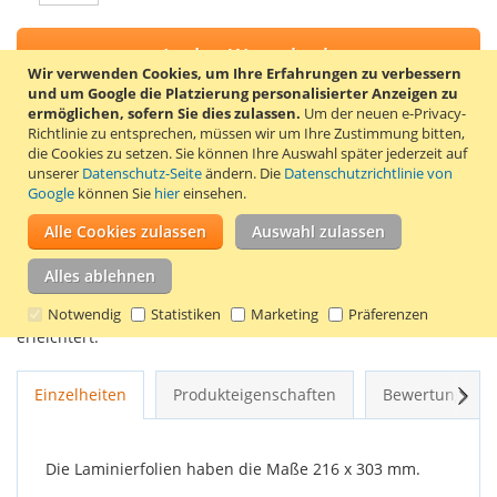
In den Warenkorb
Wir verwenden Cookies, um Ihre Erfahrungen zu verbessern
und um Google die Platzierung personalisierter Anzeigen zu
ermöglichen, sofern Sie dies zulassen.
Um der neuen e-Privacy-
Richtlinie zu entsprechen, müssen wir um Ihre Zustimmung bitten,
die Cookies zu setzen.
Sie können Ihre Auswahl später jederzeit auf
ZUR WUNSCHLISTE HINZUFÜGEN
unserer
Datenschutz-Seite
ändern. Die
Datenschutzrichtlinie von
Google
können Sie
hier
einsehen.
ZUR VERGLEICHSLISTE HINZUFÜGEN
Alle Cookies zulassen
Auswahl zulassen
Box mit 100 glänzenden A4 Laminierfolien der Marke GBC. Die
Dicke pro Seite beträgt 175 Mikrometer, also insgesamt 2 x
Alles ablehnen
175 = 350 Mikrometer. Die Laminierfolien werden mit einem
Werkzeug geliefert, das das Zentrieren eines Dokuments
Notwendig
Statistiken
Marketing
Präferenzen
erleichtert.
Weit
Einzelheiten
Produkteigenschaften
Bewertungen
Die Laminierfolien haben die Maße 216 x 303 mm.