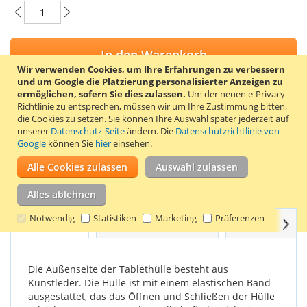
In den Warenkorb
Wir verwenden Cookies, um Ihre Erfahrungen zu verbessern
und um Google die Platzierung personalisierter Anzeigen zu
ermöglichen, sofern Sie dies zulassen.
Um der neuen e-Privacy-
Richtlinie zu entsprechen, müssen wir um Ihre Zustimmung bitten,
die Cookies zu setzen.
Sie können Ihre Auswahl später jederzeit auf
ZUR WUNSCHLISTE HINZUFÜGEN
unserer
Datenschutz-Seite
ändern. Die
Datenschutzrichtlinie von
Google
können Sie
hier
einsehen.
ZUR VERGLEICHSLISTE HINZUFÜGEN
Alle Cookies zulassen
Auswahl zulassen
Stylisches 360° drehbares Tablet Cover für das Samsung
Galaxy Tab 3 lite 7.0 Tablet. Farbe: dunkelbraun.
Alles ablehnen
Notwendig
Statistiken
Marketing
Präferenzen
Weit
Einzelheiten
Produkteigenschaften
Bewertungen
Die Außenseite der Tablethülle besteht aus
Kunstleder. Die Hülle ist mit einem elastischen Band
ausgestattet, das das Öffnen und Schließen der Hülle