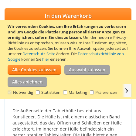
In den Warenkorb
Wir verwenden Cookies, um Ihre Erfahrungen zu verbessern
und um Google die Platzierung personalisierter Anzeigen zu
ermöglichen, sofern Sie dies zulassen.
Um der neuen e-Privacy-
Richtlinie zu entsprechen, müssen wir um Ihre Zustimmung bitten,
ZUR WUNSCHLISTE HINZUFÜGEN
die Cookies zu setzen.
Sie können Ihre Auswahl später jederzeit auf
unserer
Datenschutz-Seite
ändern. Die
Datenschutzrichtlinie von
ZUR VERGLEICHSLISTE HINZUFÜGEN
Google
können Sie
hier
einsehen.
Stylisches 360° drehbares Tablet Cover für das Samsung
Alle Cookies zulassen
Auswahl zulassen
Galaxy Tab 3 8.0 Tablet. Farbe schwarz.
Alles ablehnen
Weit
Einzelheiten
Produkteigenschaften
Bewertungen
Notwendig
Statistiken
Marketing
Präferenzen
Die Außenseite der Tablethülle besteht aus
Kunstleder. Die Hülle ist mit einem elastischen Band
ausgestattet, das das Öffnen und Schließen der Hülle
erleichtert. Im Inneren der Hülle befindet sich ein
harter, stabiler Tablet-Halter. Die Hülle bietet einen