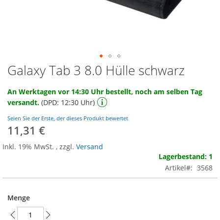
Galaxy Tab 3 8.0 Hülle schwarz
Zum
Anfang
der
An Werktagen vor 14:30 Uhr bestellt, noch am selben Tag
Bildgalerie
versandt.
(DPD: 12:30 Uhr)
springen
Seien Sie der Erste, der dieses Produkt bewertet
11,31 €
Inkl. 19% MwSt.
,
zzgl.
Versand
Lagerbestand: 1
Artikel
3568
Menge