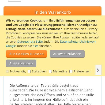
In den Warenkorb
Wir verwenden Cookies, um Ihre Erfahrungen zu verbessern
und um Google die Platzierung personalisierter Anzeigen zu
ermöglichen, sofern Sie dies zulassen.
Um der neuen e-Privacy-
Richtlinie zu entsprechen, müssen wir um Ihre Zustimmung bitten,
ZUR WUNSCHLISTE HINZUFÜGEN
die Cookies zu setzen.
Sie können Ihre Auswahl später jederzeit auf
unserer
Datenschutz-Seite
ändern. Die
Datenschutzrichtlinie von
ZUR VERGLEICHSLISTE HINZUFÜGEN
Google
können Sie
hier
einsehen.
Stylisches 360° drehbares Tablet Cover für das Samsung
Alle Cookies zulassen
Auswahl zulassen
Galaxy Tab 3 7.0 Tablet. Farbe: Aquablau.
Alles ablehnen
Weit
Einzelheiten
Produkteigenschaften
Bewertungen
Notwendig
Statistiken
Marketing
Präferenzen
Die Außenseite der Tablethülle besteht aus
Kunstleder. Die Hülle ist mit einem elastischen Band
ausgestattet, das das Öffnen und Schließen der Hülle
erleichtert. Im Inneren der Hülle befindet sich ein
harter, stabiler Tablet-Halter. Die Hülle bietet einen