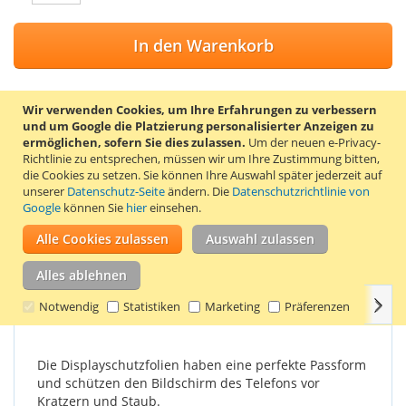
In den Warenkorb
Wir verwenden Cookies, um Ihre Erfahrungen zu verbessern
und um Google die Platzierung personalisierter Anzeigen zu
ZUR WUNSCHLISTE HINZUFÜGEN
ermöglichen, sofern Sie dies zulassen.
Um der neuen e-Privacy-
Richtlinie zu entsprechen, müssen wir um Ihre Zustimmung bitten,
ZUR VERGLEICHSLISTE HINZUFÜGEN
die Cookies zu setzen.
Sie können Ihre Auswahl später jederzeit auf
unserer
Datenschutz-Seite
ändern. Die
Datenschutzrichtlinie von
Trendy8 Displayschutz-Set für das Samsung Galaxy Round
Google
können Sie
hier
einsehen.
SM-G910s. Das Set enthält 2 Displayschutzfolien, ein
Reinigungstuch und eine Karte zum Entfernen von Luftblasen
Alle Cookies zulassen
Auswahl zulassen
unter der Displayschutzfolie.
Alles ablehnen
Weit
Einzelheiten
Produkteigenschaften
Bewertungen
Notwendig
Statistiken
Marketing
Präferenzen
Die Displayschutzfolien haben eine perfekte Passform
und schützen den Bildschirm des Telefons vor
Kratzern und Staub.