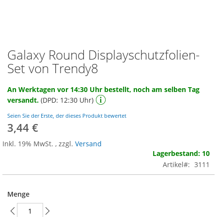
Galaxy Round Displayschutzfolien-
Zum
Anfang
Set von Trendy8
der
Bildgalerie
An Werktagen vor 14:30 Uhr bestellt, noch am selben Tag
springen
versandt.
(DPD: 12:30 Uhr)
Seien Sie der Erste, der dieses Produkt bewertet
3,44 €
Inkl. 19% MwSt.
,
zzgl.
Versand
Lagerbestand: 10
Artikel
3111
Menge