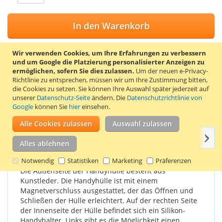
In den Warenkorb
Wir verwenden Cookies, um Ihre Erfahrungen zu verbessern
und um Google die Platzierung personalisierter Anzeigen zu
ermöglichen, sofern Sie dies zulassen.
Um der neuen e-Privacy-
ZUR WUNSCHLISTE HINZUFÜGEN
Richtlinie zu entsprechen, müssen wir um Ihre Zustimmung bitten,
die Cookies zu setzen.
Sie können Ihre Auswahl später jederzeit auf
ZUR VERGLEICHSLISTE HINZUFÜGEN
unserer
Datenschutz-Seite
ändern. Die
Datenschutzrichtlinie von
Google
können Sie
hier
einsehen.
Stylische Klapphülle für das Samsung Galaxy On5. Farbe Rot.
Alle Cookies zulassen
Auswahl zulassen
Weit
Einzelheiten
Produkteigenschaften
Bewertungen
Alles ablehnen
Notwendig
Statistiken
Marketing
Präferenzen
Die Außenseite der Handyhülle besteht aus
Kunstleder. Die Handyhülle ist mit einem
Magnetverschluss ausgestattet, der das Öffnen und
Schließen der Hülle erleichtert. Auf der rechten Seite
der Innenseite der Hülle befindet sich ein Silikon-
Handyhalter. Links gibt es die Möglichkeit einen