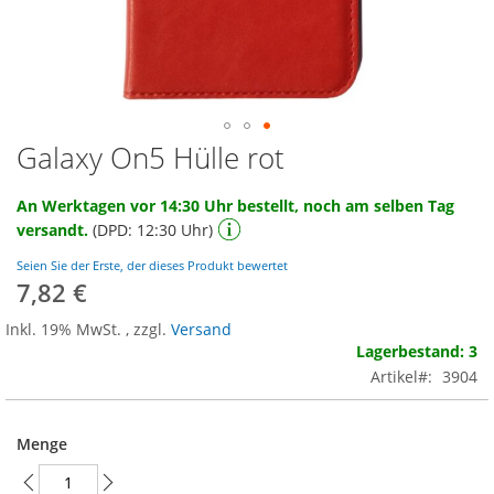
Galaxy On5 Hülle rot
Zum
Anfang
der
An Werktagen vor 14:30 Uhr bestellt, noch am selben Tag
Bildgalerie
versandt.
(DPD: 12:30 Uhr)
springen
Seien Sie der Erste, der dieses Produkt bewertet
7,82 €
Inkl. 19% MwSt.
,
zzgl.
Versand
Lagerbestand: 3
Artikel
3904
Menge