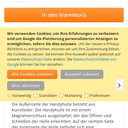
In den Warenkorb
Wir verwenden Cookies, um Ihre Erfahrungen zu verbessern
und um Google die Platzierung personalisierter Anzeigen zu
ZUR WUNSCHLISTE HINZUFÜGEN
ermöglichen, sofern Sie dies zulassen.
Um der neuen e-Privacy-
Richtlinie zu entsprechen, müssen wir um Ihre Zustimmung bitten,
ZUR VERGLEICHSLISTE HINZUFÜGEN
die Cookies zu setzen.
Sie können Ihre Auswahl später jederzeit auf
unserer
Datenschutz-Seite
ändern. Die
Datenschutzrichtlinie von
Stylische Klapphülle für das Samsung Galaxy Note 5. Farbe:
Google
können Sie
hier
einsehen.
schwarz.
Alle Cookies zulassen
Auswahl zulassen
Weit
Einzelheiten
Produkteigenschaften
Bewertungen
Alles ablehnen
Notwendig
Statistiken
Marketing
Präferenzen
Die Außenseite der Handyhülle besteht aus
Kunstleder. Die Handyhülle ist mit einem
Magnetverschluss ausgestattet, der das Öffnen und
Schließen der Hülle erleichtert. Auf der rechten Seite
der Innenseite der Hülle befindet sich eine