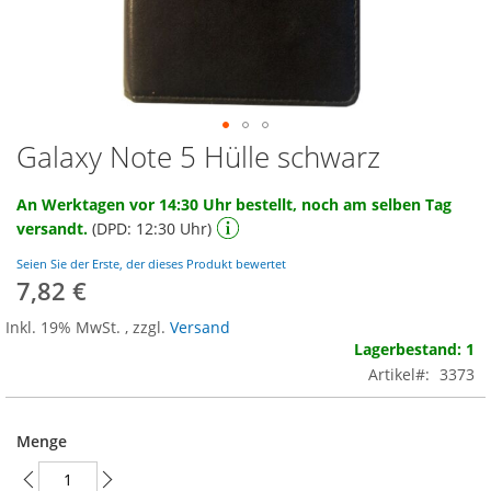
Galaxy Note 5 Hülle schwarz
Zum
Anfang
der
An Werktagen vor 14:30 Uhr bestellt, noch am selben Tag
Bildgalerie
versandt.
(DPD: 12:30 Uhr)
springen
Seien Sie der Erste, der dieses Produkt bewertet
7,82 €
Inkl. 19% MwSt.
,
zzgl.
Versand
Lagerbestand: 1
Artikel
3373
Menge