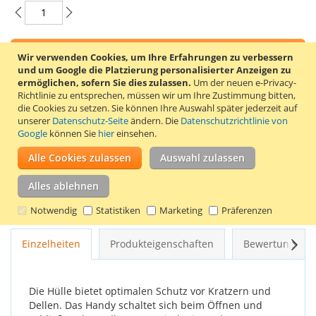
In den Warenkorb
Wir verwenden Cookies, um Ihre Erfahrungen zu verbessern
und um Google die Platzierung personalisierter Anzeigen zu
ermöglichen, sofern Sie dies zulassen.
Um der neuen e-Privacy-
Richtlinie zu entsprechen, müssen wir um Ihre Zustimmung bitten,
die Cookies zu setzen.
Sie können Ihre Auswahl später jederzeit auf
unserer
Datenschutz-Seite
ändern. Die
Datenschutzrichtlinie von
ZUR WUNSCHLISTE HINZUFÜGEN
Google
können Sie
hier
einsehen.
ZUR VERGLEICHSLISTE HINZUFÜGEN
Alle Cookies zulassen
Auswahl zulassen
Original Wallet Cover für Samsung Galaxy J5 (2017). Farbe
Alles ablehnen
Pink. Die Hülle ist funktional und stylisch und hat ein schickes
Design. Im Inneren der Hülle ist Platz für eine Karte.
Notwendig
Statistiken
Marketing
Präferenzen
Weit
Einzelheiten
Produkteigenschaften
Bewertungen
Die Hülle bietet optimalen Schutz vor Kratzern und
Dellen. Das Handy schaltet sich beim Öffnen und